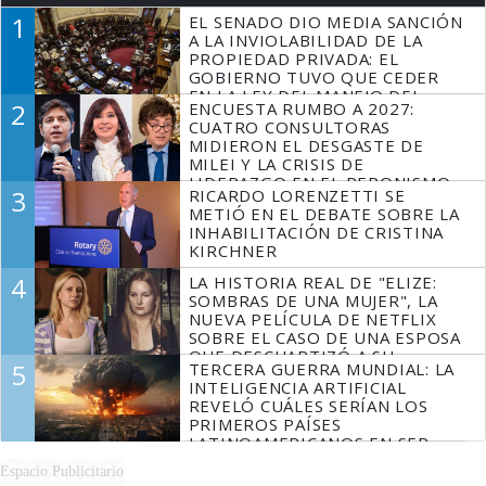
1
EL SENADO DIO MEDIA SANCIÓN
A LA INVIOLABILIDAD DE LA
PROPIEDAD PRIVADA: EL
GOBIERNO TUVO QUE CEDER
EN LA LEY DEL MANEJO DEL
2
ENCUESTA RUMBO A 2027:
FUEGO
CUATRO CONSULTORAS
MIDIERON EL DESGASTE DE
MILEI Y LA CRISIS DE
LIDERAZGO EN EL PERONISMO
3
RICARDO LORENZETTI SE
METIÓ EN EL DEBATE SOBRE LA
INHABILITACIÓN DE CRISTINA
KIRCHNER
4
LA HISTORIA REAL DE "ELIZE:
SOMBRAS DE UNA MUJER", LA
NUEVA PELÍCULA DE NETFLIX
SOBRE EL CASO DE UNA ESPOSA
QUE DESCUARTIZÓ A SU
5
TERCERA GUERRA MUNDIAL: LA
MARIDO
INTELIGENCIA ARTIFICIAL
REVELÓ CUÁLES SERÍAN LOS
PRIMEROS PAÍSES
LATINOAMERICANOS EN SER
DERROTADOS
Espacio Publicitario