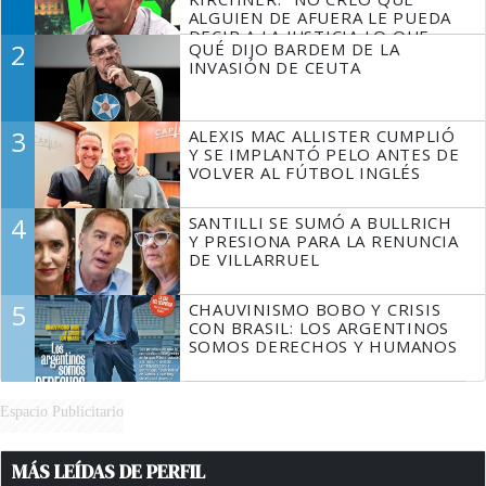
ALGUIEN DE AFUERA LE PUEDA
DECIR A LA JUSTICIA LO QUE
2
QUÉ DIJO BARDEM DE LA
TIENE QUE HACER"
INVASIÓN DE CEUTA
3
ALEXIS MAC ALLISTER CUMPLIÓ
Y SE IMPLANTÓ PELO ANTES DE
VOLVER AL FÚTBOL INGLÉS
4
SANTILLI SE SUMÓ A BULLRICH
Y PRESIONA PARA LA RENUNCIA
DE VILLARRUEL
5
CHAUVINISMO BOBO Y CRISIS
CON BRASIL: LOS ARGENTINOS
SOMOS DERECHOS Y HUMANOS
Espacio Publicitario
MÁS LEÍDAS DE PERFIL