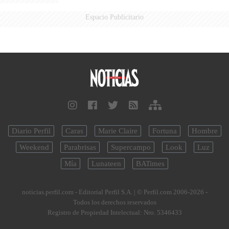
Espacio Publicitario
Diario Perfil
Caras
Marie Claire
Fortuna
Hombre
Weekend
Parabrisas
Supercampo
Look
Luz
Mía
Lunateen
BATimes
noticias.perfil.com - Editorial Perfil S.A.
| © Perfil.com 2006-2026 -
Todos los derechos reservados
Registro de Propiedad Intelectual: Nro. 5346433