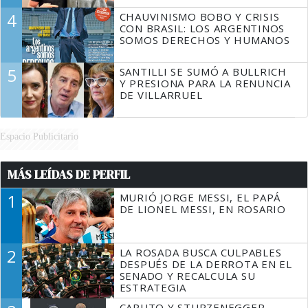
4
CHAUVINISMO BOBO Y CRISIS
CON BRASIL: LOS ARGENTINOS
SOMOS DERECHOS Y HUMANOS
5
SANTILLI SE SUMÓ A BULLRICH
Y PRESIONA PARA LA RENUNCIA
DE VILLARRUEL
Espacio Publicitario
MÁS LEÍDAS DE PERFIL
1
MURIÓ JORGE MESSI, EL PAPÁ
DE LIONEL MESSI, EN ROSARIO
2
LA ROSADA BUSCA CULPABLES
DESPUÉS DE LA DERROTA EN EL
SENADO Y RECALCULA SU
ESTRATEGIA
CAPUTO Y STURZENEGGER