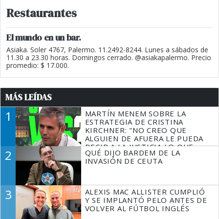
Restaurantes
El mundo en un bar.
Asiaka. Soler 4767, Palermo. 11.2492-8244. Lunes a sábados de
11.30 a 23.30 horas. Domingos cerrado. @asiakapalermo. Precio
promedio: $ 17.000.
MÁS LEÍDAS
1
MARTÍN MENEM SOBRE LA
ESTRATEGIA DE CRISTINA
KIRCHNER: "NO CREO QUE
ALGUIEN DE AFUERA LE PUEDA
DECIR A LA JUSTICIA LO QUE
2
QUÉ DIJO BARDEM DE LA
TIENE QUE HACER"
INVASIÓN DE CEUTA
3
ALEXIS MAC ALLISTER CUMPLIÓ
Y SE IMPLANTÓ PELO ANTES DE
VOLVER AL FÚTBOL INGLÉS