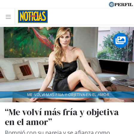
ME-VOLVI-MAS-FRIA-Y-OBJETIVA-EN-EL-AMOR
“Me volví más fría y objetiva
en el amor”
Rompió con su pareja y se afianza como