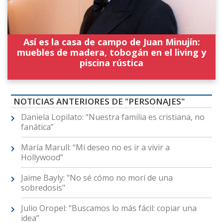
Así es la casa de campo de Juan Minujín:
muebles de madera, tobogán en el living y
piscina rústica
NOTICIAS ANTERIORES DE "PERSONAJES"
Daniela Lopilato: “Nuestra familia es cristiana, no
fanática”
María Marull: “Mi deseo no es ir a vivir a
Hollywood”
Jaime Bayly: "No sé cómo no morí de una
sobredosis"
Julio Oropel: “Buscamos lo más fácil: copiar una
idea”