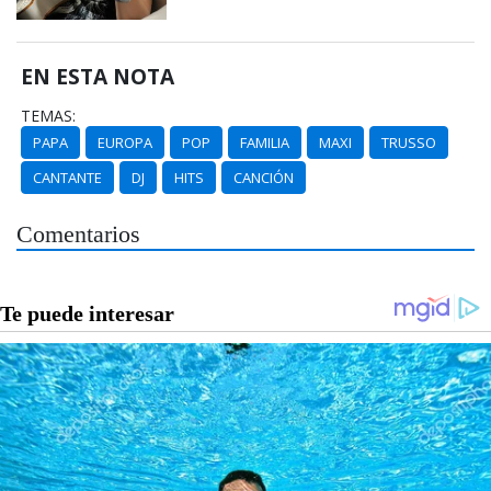
EN ESTA NOTA
TEMAS:
PAPA
EUROPA
POP
FAMILIA
MAXI
TRUSSO
CANTANTE
DJ
HITS
CANCIÓN
Comentarios