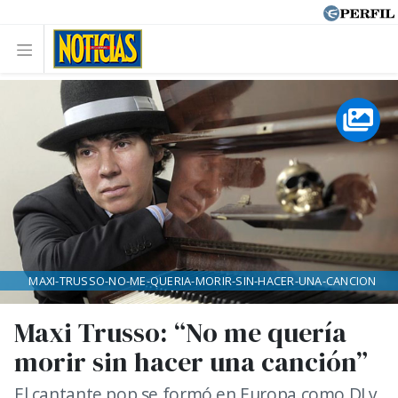
MAXI-TRUSSO-NO-ME-QUERIA-MORIR-SIN-HACER-UNA-CANCION
Maxi Trusso: “No me quería
morir sin hacer una canción”
El cantante pop se formó en Europa como DJ y