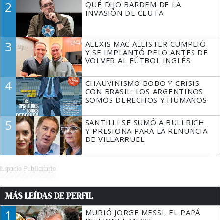
2
QUÉ DIJO BARDEM DE LA
TIENE QUE HACER"
INVASIÓN DE CEUTA
3
ALEXIS MAC ALLISTER CUMPLIÓ
Y SE IMPLANTÓ PELO ANTES DE
VOLVER AL FÚTBOL INGLÉS
4
CHAUVINISMO BOBO Y CRISIS
CON BRASIL: LOS ARGENTINOS
SOMOS DERECHOS Y HUMANOS
5
SANTILLI SE SUMÓ A BULLRICH
Y PRESIONA PARA LA RENUNCIA
DE VILLARRUEL
Espacio Publicitario
MÁS LEÍDAS DE PERFIL
1
MURIÓ JORGE MESSI, EL PAPÁ