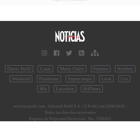
Diario Perfil
Caras
Marie Claire
Fortuna
Hombre
Weekend
Parabrisas
Supercampo
Look
Luz
Mía
Lunateen
BATimes
noticias.perfil.com - Editorial Perfil S.A.
| © Perfil.com 2006-2026 -
Todos los derechos reservados
Registro de Propiedad Intelectual: Nro. 5346433