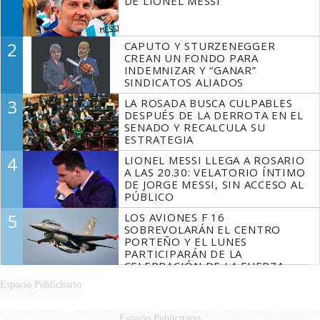
DE LIONEL MESSI
2
CAPUTO Y STURZENEGGER
CREAN UN FONDO PARA
INDEMNIZAR Y “GANAR”
SINDICATOS ALIADOS
3
LA ROSADA BUSCA CULPABLES
DESPUÉS DE LA DERROTA EN EL
SENADO Y RECALCULA SU
ESTRATEGIA
4
LIONEL MESSI LLEGA A ROSARIO
A LAS 20.30: VELATORIO ÍNTIMO
DE JORGE MESSI, SIN ACCESO AL
PÚBLICO
5
LOS AVIONES F 16
SOBREVOLARÁN EL CENTRO
PORTEÑO Y EL LUNES
PARTICIPARÁN DE LA
CELEBRACIÓN DE LA FUERZA
AÉREA
Espacio Publicitario
Espacio Publicitario