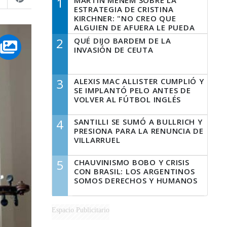
1
MARTÍN MENEM SOBRE LA
ESTRATEGIA DE CRISTINA
KIRCHNER: "NO CREO QUE
ALGUIEN DE AFUERA LE PUEDA
DECIR A LA JUSTICIA LO QUE
2
QUÉ DIJO BARDEM DE LA
TIENE QUE HACER"
INVASIÓN DE CEUTA
3
ALEXIS MAC ALLISTER CUMPLIÓ Y
SE IMPLANTÓ PELO ANTES DE
VOLVER AL FÚTBOL INGLÉS
4
SANTILLI SE SUMÓ A BULLRICH Y
PRESIONA PARA LA RENUNCIA DE
VILLARRUEL
5
CHAUVINISMO BOBO Y CRISIS
CON BRASIL: LOS ARGENTINOS
SOMOS DERECHOS Y HUMANOS
Espacio Publicitario