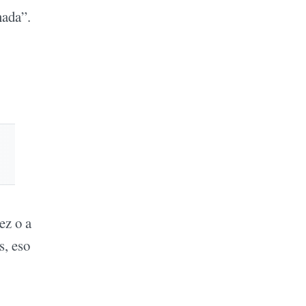
nada”.
ez o a
s, eso