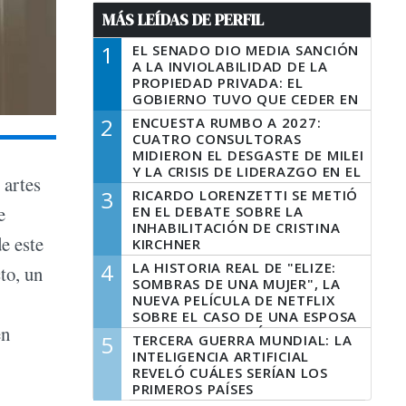
MÁS LEÍDAS DE PERFIL
1
EL SENADO DIO MEDIA SANCIÓN
A LA INVIOLABILIDAD DE LA
PROPIEDAD PRIVADA: EL
GOBIERNO TUVO QUE CEDER EN
LA LEY DEL MANEJO DEL FUEGO
2
ENCUESTA RUMBO A 2027:
CUATRO CONSULTORAS
MIDIERON EL DESGASTE DE MILEI
Y LA CRISIS DE LIDERAZGO EN EL
 artes
PERONISMO
3
RICARDO LORENZETTI SE METIÓ
e
EN EL DEBATE SOBRE LA
INHABILITACIÓN DE CRISTINA
e este
KIRCHNER
4
LA HISTORIA REAL DE "ELIZE:
to, un
SOMBRAS DE UNA MUJER", LA
NUEVA PELÍCULA DE NETFLIX
SOBRE EL CASO DE UNA ESPOSA
en
QUE DESCUARTIZÓ A SU
5
TERCERA GUERRA MUNDIAL: LA
MARIDO
INTELIGENCIA ARTIFICIAL
REVELÓ CUÁLES SERÍAN LOS
PRIMEROS PAÍSES
LATINOAMERICANOS EN SER