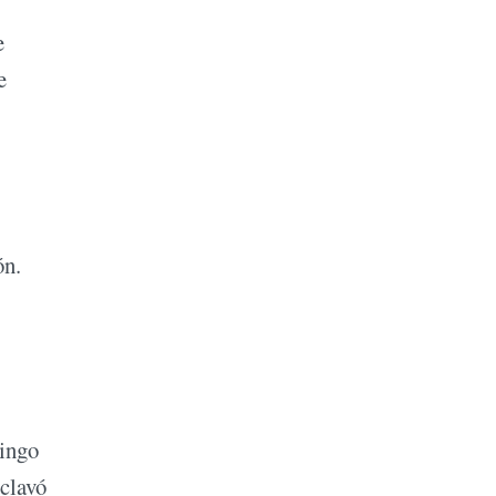
e
e
ón.
mingo
clavó