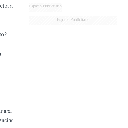
elta a
DERROTADOS
Espacio Publicitario
Espacio Publicitario
to?
a
ujaba
encias