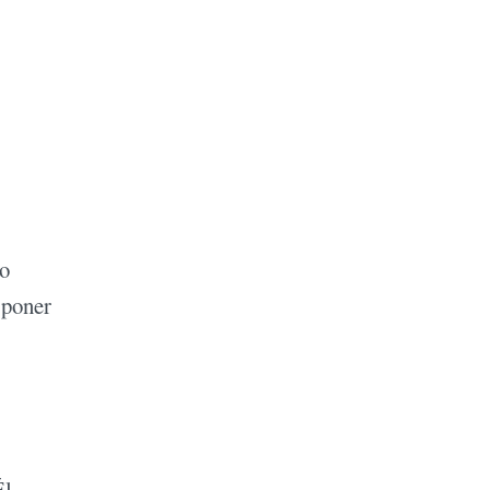
no
 poner
Él