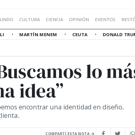
UNDO
CULTURA
CIENCIA
OPINIÓN
EVENTOS
REST
LLI
MARTÍN MENEM
CEUTA
DONALD TRU
 “Buscamos lo má
na idea”
ebemos encontrar una identidad en diseño.
lienta.
COMPARTÍ ESTA NOTA