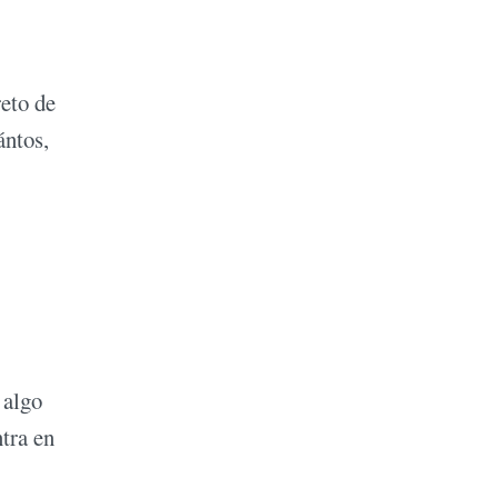
reto de
ántos,
 algo
ntra en