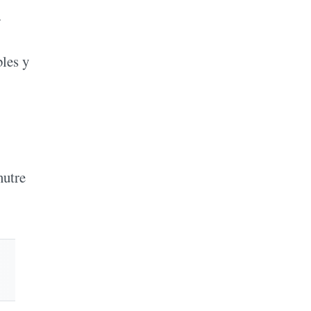
.
bles y
nutre