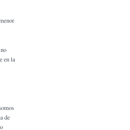
 menor
 no
e en la
 somos
ta de
do