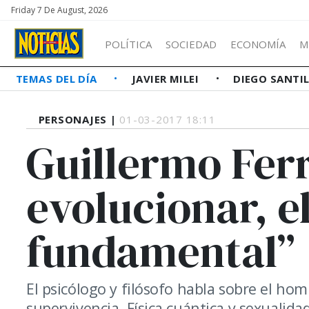
Friday 7 De August, 2026
POLÍTICA
SOCIEDAD
ECONOMÍA
M
TEMAS DEL DÍA
JAVIER MILEI
DIEGO SANTI
PERSONAJES |
01-03-2017 18:11
Guillermo Fer
evolucionar, e
fundamental”
El psicólogo y filósofo habla sobre el homb
supervivencia. Física cuántica y sexualidad