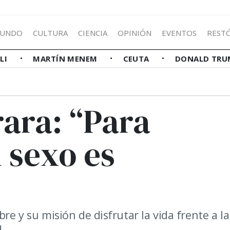
UNDO
CULTURA
CIENCIA
OPINIÓN
EVENTOS
REST
LLI
MARTÍN MENEM
CEUTA
DONALD TRU
rara: “Para
l sexo es
re y su misión de disfrutar la vida frente a la
.