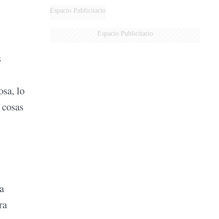
Espacio Publicitario
Espacio Publicitario
s
osa, lo
 cosas
a
ra