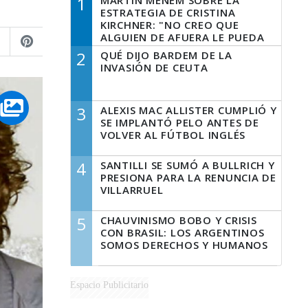
1
MARTÍN MENEM SOBRE LA
ESTRATEGIA DE CRISTINA
KIRCHNER: "NO CREO QUE
ALGUIEN DE AFUERA LE PUEDA
DECIR A LA JUSTICIA LO QUE
2
QUÉ DIJO BARDEM DE LA
TIENE QUE HACER"
INVASIÓN DE CEUTA
3
ALEXIS MAC ALLISTER CUMPLIÓ Y
SE IMPLANTÓ PELO ANTES DE
VOLVER AL FÚTBOL INGLÉS
4
SANTILLI SE SUMÓ A BULLRICH Y
PRESIONA PARA LA RENUNCIA DE
VILLARRUEL
5
CHAUVINISMO BOBO Y CRISIS
CON BRASIL: LOS ARGENTINOS
SOMOS DERECHOS Y HUMANOS
Espacio Publicitario