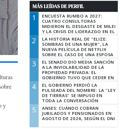
MÁS LEÍDAS DE PERFIL
1
ENCUESTA RUMBO A 2027:
CUATRO CONSULTORAS
MIDIERON EL DESGASTE DE MILEI
Y LA CRISIS DE LIDERAZGO EN EL
PERONISMO
2
LA HISTORIA REAL DE "ELIZE:
SOMBRAS DE UNA MUJER", LA
NUEVA PELÍCULA DE NETFLIX
SOBRE EL CASO DE UNA ESPOSA
QUE DESCUARTIZÓ A SU
3
EL SENADO DIO MEDIA SANCIÓN
MARIDO
A LA INVIOLABILIDAD DE LA
PROPIEDAD PRIVADA: EL
lturas
GOBIERNO TUVO QUE CEDER EN
LA LEY DEL MANEJO DEL FUEGO
4
EL GOBIERNO PERDIÓ LA
sobre
PULSEADA DEL NOMBRE: LA "LEY
DE TIERRAS" SE IMPUSO EN
TODA LA CONVERSACIÓN
o y
DIGITAL
5
ANSES: CUÁNDO COBRAN
JUBILADOS Y PENSIONADOS EN
AGOSTO DE 2026, SEGÚN EL DNI