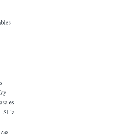
ables
s
Hay
asa es
. Si la
nzas