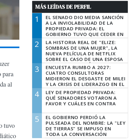
MÁS LEÍDAS DE PERFIL
1
EL SENADO DIO MEDIA SANCIÓN
A LA INVIOLABILIDAD DE LA
PROPIEDAD PRIVADA: EL
GOBIERNO TUVO QUE CEDER EN
LA LEY DEL MANEJO DEL FUEGO
2
LA HISTORIA REAL DE "ELIZE:
SOMBRAS DE UNA MUJER", LA
NUEVA PELÍCULA DE NETFLIX
SOBRE EL CASO DE UNA ESPOSA
uzer
QUE DESCUARTIZÓ A SU
3
ENCUESTA RUMBO A 2027:
MARIDO
o para
CUATRO CONSULTORAS
MIDIERON EL DESGASTE DE MILEI
da al
Y LA CRISIS DE LIDERAZGO EN EL
PERONISMO
4
LEY DE PROPIEDAD PRIVADA:
QUÉ SENADORES VOTARON A
FAVOR Y CUÁLES EN CONTRA
5
EL GOBIERNO PERDIÓ LA
PULSEADA DEL NOMBRE: LA "LEY
o tuvo
DE TIERRAS" SE IMPUSO EN
TODA LA CONVERSACIÓN
diático
DIGITAL