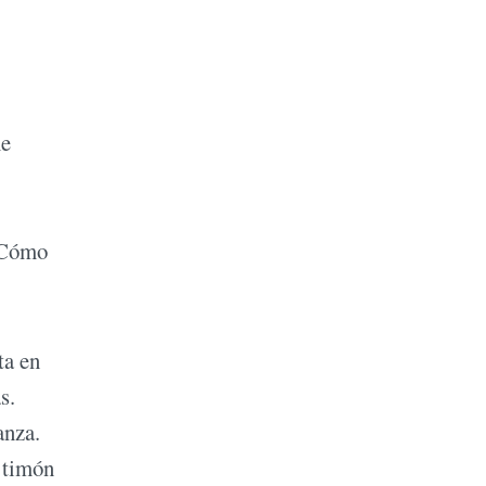
me
 ¿Cómo
ta en
s.
anza.
l timón