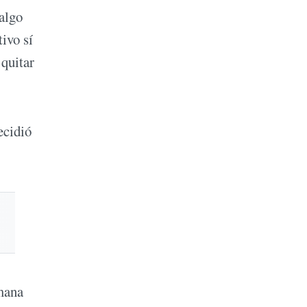
algo
ivo sí
 quitar
ecidió
mana