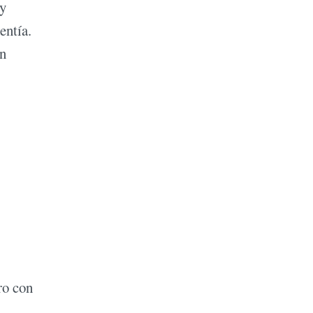
oy
entía.
on
ro con