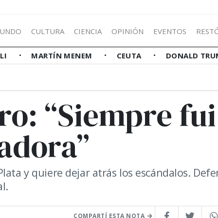
UNDO
CULTURA
CIENCIA
OPINIÓN
EVENTOS
REST
LLI
MARTÍN MENEM
CEUTA
DONALD TRU
ro: “Siempre fui
adora”
lata y quiere dejar atrás los escándalos. Def
l.
COMPARTÍ ESTA NOTA