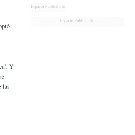
Espacio Publicitario
Espacio Publicitario
optó
cá’. Y
ue
 las