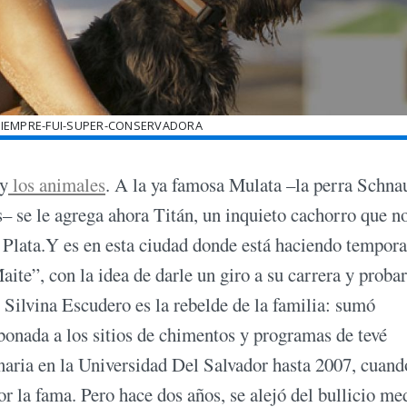
SIEMPRE-FUI-SUPER-CONSERVADORA
 y
los animales
. A la ya famosa Mulata –la perra Schna
– se le agrega ahora Titán, un inquieto cachorro que n
l Plata.Y es en esta ciudad donde está haciendo tempora
te”, con la idea de darle un giro a su carrera y probar
 Silvina Escudero es la rebelde de la familia: sumó
abonada a los sitios de chimentos y programas de tevé
naria en la Universidad Del Salvador hasta 2007, cuand
r la fama. Pero hace dos años, se alejó del bullicio me