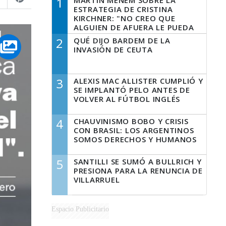
1
MARTÍN MENEM SOBRE LA
ESTRATEGIA DE CRISTINA
KIRCHNER: "NO CREO QUE
ALGUIEN DE AFUERA LE PUEDA
DECIR A LA JUSTICIA LO QUE
2
QUÉ DIJO BARDEM DE LA
TIENE QUE HACER"
INVASIÓN DE CEUTA
3
ALEXIS MAC ALLISTER CUMPLIÓ Y
SE IMPLANTÓ PELO ANTES DE
VOLVER AL FÚTBOL INGLÉS
4
CHAUVINISMO BOBO Y CRISIS
CON BRASIL: LOS ARGENTINOS
SOMOS DERECHOS Y HUMANOS
5
SANTILLI SE SUMÓ A BULLRICH Y
PRESIONA PARA LA RENUNCIA DE
VILLARRUEL
Espacio Publicitario