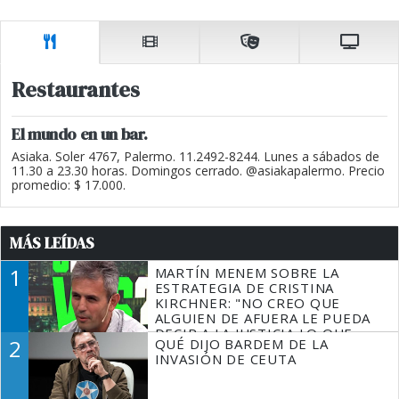
Restaurantes
El mundo en un bar.
Asiaka. Soler 4767, Palermo. 11.2492-8244. Lunes a sábados de
11.30 a 23.30 horas. Domingos cerrado. @asiakapalermo. Precio
promedio: $ 17.000.
MÁS LEÍDAS
1
MARTÍN MENEM SOBRE LA
ESTRATEGIA DE CRISTINA
KIRCHNER: "NO CREO QUE
ALGUIEN DE AFUERA LE PUEDA
DECIR A LA JUSTICIA LO QUE
2
QUÉ DIJO BARDEM DE LA
TIENE QUE HACER"
INVASIÓN DE CEUTA