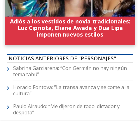
Adiós a los vestidos de novia tradicionales:
Luz Cipriota, Eliane Awada y Dua Lipa
imponen nuevos estilos
NOTICIAS ANTERIORES DE "PERSONAJES"
Sabrina Garciarena: “Con Germán no hay ningún
tema tabú”
Horacio Fontova: “La transa avanza y se come a la
cultura”
Paulo Airaudo: “Me dijeron de todo: dictador y
déspota”
Mariano Chiesa: “Soy una prostituta de la voz”
Bernarda Llorente y Claudio Villarruel: “Somos