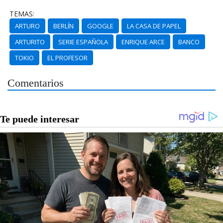
TEMAS:
ARTURO
BERLÍN
GOOGLE
LA CASA DE PAPEL
ARTURITO
SERIE ESPAÑOLA
ENRIQUE ARCE
BANCO
TOKIO
EL PROFESOR
Comentarios