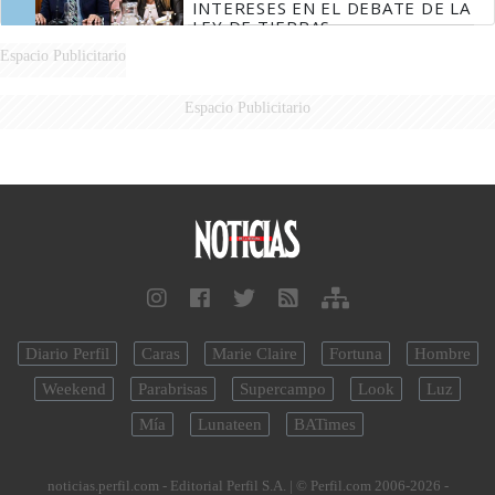
INTERESES EN EL DEBATE DE LA
LEY DE TIERRAS
Espacio Publicitario
Espacio Publicitario
Diario Perfil
Caras
Marie Claire
Fortuna
Hombre
Weekend
Parabrisas
Supercampo
Look
Luz
Mía
Lunateen
BATimes
noticias.perfil.com - Editorial Perfil S.A.
| © Perfil.com 2006-2026 -