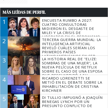
MÁS LEÍDAS DE PERFIL
1
ENCUESTA RUMBO A 2027:
CUATRO CONSULTORAS
MIDIERON EL DESGASTE DE
MILEI Y LA CRISIS DE
LIDERAZGO EN EL PERONISMO
2
TERCERA GUERRA MUNDIAL: LA
INTELIGENCIA ARTIFICIAL
REVELÓ CUÁLES SERÍAN LOS
PRIMEROS PAÍSES
LATINOAMERICANOS EN SER
3
LA HISTORIA REAL DE "ELIZE:
DERROTADOS
SOMBRAS DE UNA MUJER", LA
NUEVA PELÍCULA DE NETFLIX
SOBRE EL CASO DE UNA ESPOSA
QUE DESCUARTIZÓ A SU
4
RICARDO LORENZETTI SE
MARIDO
METIÓ EN EL DEBATE SOBRE LA
INHABILITACIÓN DE CRISTINA
KIRCHNER
5
DI TULLIO IMPUGNÓ A JOAQUÍN
BENEGAS LYNCH POR UN
PRESUNTO CONFLICTO DE