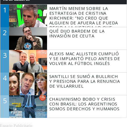
1
MARTÍN MENEM SOBRE LA
ESTRATEGIA DE CRISTINA
KIRCHNER: "NO CREO QUE
ALGUIEN DE AFUERA LE PUEDA
DECIR A LA JUSTICIA LO QUE
2
QUÉ DIJO BARDEM DE LA
TIENE QUE HACER"
INVASIÓN DE CEUTA
3
ALEXIS MAC ALLISTER CUMPLIÓ
Y SE IMPLANTÓ PELO ANTES DE
VOLVER AL FÚTBOL INGLÉS
4
SANTILLI SE SUMÓ A BULLRICH
Y PRESIONA PARA LA RENUNCIA
DE VILLARRUEL
5
CHAUVINISMO BOBO Y CRISIS
CON BRASIL: LOS ARGENTINOS
SOMOS DERECHOS Y HUMANOS
Espacio Publicitario