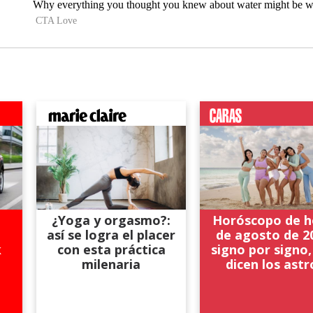
¿Yoga y orgasmo?:
Horóscopo de h
así se logra el placer
de agosto de 2
k
con esta práctica
signo por signo,
milenaria
dicen los astr