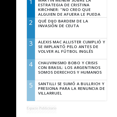
1
MARTÍN MENEM SOBRE LA
ESTRATEGIA DE CRISTINA
KIRCHNER: "NO CREO QUE
ALGUIEN DE AFUERA LE PUEDA
DECIR A LA JUSTICIA LO QUE
2
QUÉ DIJO BARDEM DE LA
TIENE QUE HACER"
INVASIÓN DE CEUTA
3
ALEXIS MAC ALLISTER CUMPLIÓ Y
SE IMPLANTÓ PELO ANTES DE
VOLVER AL FÚTBOL INGLÉS
4
CHAUVINISMO BOBO Y CRISIS
CON BRASIL: LOS ARGENTINOS
SOMOS DERECHOS Y HUMANOS
5
SANTILLI SE SUMÓ A BULLRICH Y
PRESIONA PARA LA RENUNCIA DE
VILLARRUEL
Espacio Publicitario