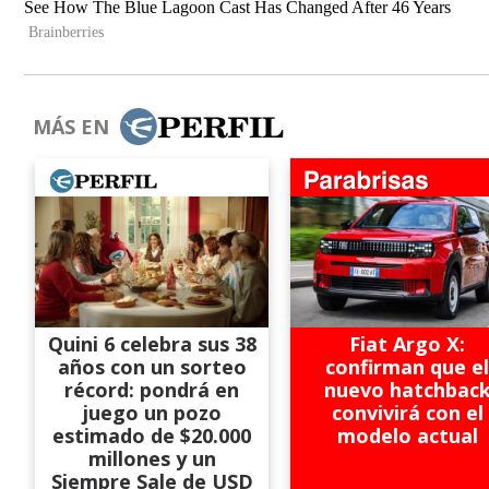
MÁS EN
Quini 6 celebra sus 38
Fiat Argo X:
años con un sorteo
confirman que el
récord: pondrá en
nuevo hatchbac
juego un pozo
convivirá con el
estimado de $20.000
modelo actual
millones y un
Siempre Sale de USD