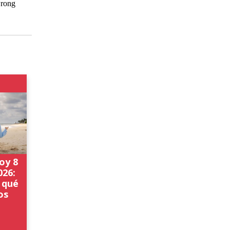
oy 8
026:
 qué
os