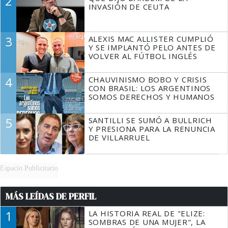
2
TIENE QUE HACER"
INVASIÓN DE CEUTA
3
ALEXIS MAC ALLISTER CUMPLIÓ
Y SE IMPLANTÓ PELO ANTES DE
VOLVER AL FÚTBOL INGLÉS
4
CHAUVINISMO BOBO Y CRISIS
CON BRASIL: LOS ARGENTINOS
SOMOS DERECHOS Y HUMANOS
5
SANTILLI SE SUMÓ A BULLRICH
Y PRESIONA PARA LA RENUNCIA
DE VILLARRUEL
Espacio Publicitario
MÁS LEÍDAS DE PERFIL
1
LA HISTORIA REAL DE "ELIZE:
SOMBRAS DE UNA MUJER", LA