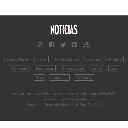
Diario Perfil
Caras
Marie Claire
Fortuna
Hombre
Weekend
Parabrisas
Supercampo
Look
Luz
Mía
Lunateen
BATimes
noticias.perfil.com - Editorial Perfil S.A.
| © Perfil.com 2006-2026 -
Todos los derechos reservados
Registro de Propiedad Intelectual: Nro. 5346433