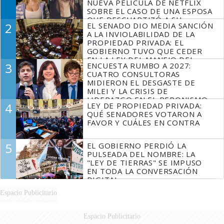
NUEVA PELÍCULA DE NETFLIX
SOBRE EL CASO DE UNA ESPOSA
QUE DESCUARTIZÓ A SU
2
EL SENADO DIO MEDIA SANCIÓN
MARIDO
A LA INVIOLABILIDAD DE LA
PROPIEDAD PRIVADA: EL
GOBIERNO TUVO QUE CEDER
EN LA LEY DEL MANEJO DEL
3
ENCUESTA RUMBO A 2027:
FUEGO
CUATRO CONSULTORAS
MIDIERON EL DESGASTE DE
MILEI Y LA CRISIS DE
LIDERAZGO EN EL PERONISMO
4
LEY DE PROPIEDAD PRIVADA:
QUÉ SENADORES VOTARON A
FAVOR Y CUÁLES EN CONTRA
5
EL GOBIERNO PERDIÓ LA
PULSEADA DEL NOMBRE: LA
"LEY DE TIERRAS" SE IMPUSO
EN TODA LA CONVERSACIÓN
DIGITAL
Espacio Publicitario
Espacio Publicitario