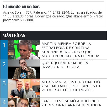
El mundo en un bar.
Asiaka. Soler 4767, Palermo. 11.2492-8244. Lunes a sábados de
11.30 a 23.30 horas. Domingos cerrado. @asiakapalermo. Precio
promedio: $ 17.000.
MÁS LEÍDAS
1
MARTÍN MENEM SOBRE LA
ESTRATEGIA DE CRISTINA
KIRCHNER: "NO CREO QUE
ALGUIEN DE AFUERA LE PUEDA
DECIR A LA JUSTICIA LO QUE
2
QUÉ DIJO BARDEM DE LA
TIENE QUE HACER"
INVASIÓN DE CEUTA
3
ALEXIS MAC ALLISTER CUMPLIÓ
Y SE IMPLANTÓ PELO ANTES DE
VOLVER AL FÚTBOL INGLÉS
4
SANTILLI SE SUMÓ A BULLRICH
Y PRESIONA PARA LA RENUNCIA