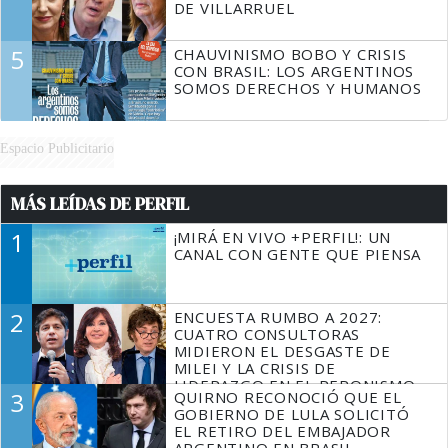
DE VILLARRUEL
5
CHAUVINISMO BOBO Y CRISIS
CON BRASIL: LOS ARGENTINOS
SOMOS DERECHOS Y HUMANOS
Espacio Publicitario
MÁS LEÍDAS DE PERFIL
1
¡MIRÁ EN VIVO +PERFIL!: UN
CANAL CON GENTE QUE PIENSA
2
ENCUESTA RUMBO A 2027:
CUATRO CONSULTORAS
MIDIERON EL DESGASTE DE
MILEI Y LA CRISIS DE
LIDERAZGO EN EL PERONISMO
3
QUIRNO RECONOCIÓ QUE EL
GOBIERNO DE LULA SOLICITÓ
EL RETIRO DEL EMBAJADOR
ARGENTINO EN BRASIL