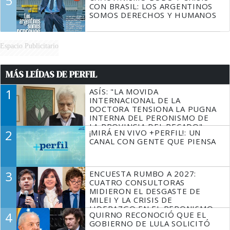
5
CON BRASIL: LOS ARGENTINOS
SOMOS DERECHOS Y HUMANOS
Espacio Publicitario
MÁS LEÍDAS DE PERFIL
1
ASÍS: "LA MOVIDA
INTERNACIONAL DE LA
DOCTORA TENSIONA LA PUGNA
INTERNA DEL PERONISMO DE
LA PROVINCIA DEL PECADO"
2
¡MIRÁ EN VIVO +PERFIL!: UN
CANAL CON GENTE QUE PIENSA
3
ENCUESTA RUMBO A 2027:
CUATRO CONSULTORAS
MIDIERON EL DESGASTE DE
MILEI Y LA CRISIS DE
LIDERAZGO EN EL PERONISMO
4
QUIRNO RECONOCIÓ QUE EL
GOBIERNO DE LULA SOLICITÓ