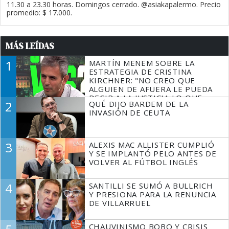
11.30 a 23.30 horas. Domingos cerrado. @asiakapalermo. Precio
promedio: $ 17.000.
MÁS LEÍDAS
1
MARTÍN MENEM SOBRE LA
ESTRATEGIA DE CRISTINA
KIRCHNER: "NO CREO QUE
ALGUIEN DE AFUERA LE PUEDA
DECIR A LA JUSTICIA LO QUE
2
QUÉ DIJO BARDEM DE LA
TIENE QUE HACER"
INVASIÓN DE CEUTA
3
ALEXIS MAC ALLISTER CUMPLIÓ
Y SE IMPLANTÓ PELO ANTES DE
VOLVER AL FÚTBOL INGLÉS
4
SANTILLI SE SUMÓ A BULLRICH
Y PRESIONA PARA LA RENUNCIA
DE VILLARRUEL
CHAUVINISMO BOBO Y CRISIS