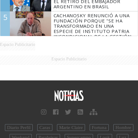
EL RETIRO DEL EMBAJADOR
ARGENTINO EN BRASIL
5
CACHANOSKY RENUNCIÓ A UNA
FUNDACIÓN PORQUE "SE HA
TRANSFORMADO EN UNA
ESPECIE DE INSTITUTO PATRIA
INCONDICIONAL DE LA GESTIÓN
DE MILEI"
Espacio Publicitario
Espacio Publicitario
Diario Perfil
Caras
Marie Claire
Fortuna
Hombre
Weekend
Parabrisas
Supercampo
Look
Luz