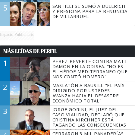
5
SANTILLI SE SUMÓ A BULLRICH
Y PRESIONA PARA LA RENUNCIA
DE VILLARRUEL
Espacio Publicitario
MÁS LEÍDAS DE PERFIL
1
PÉREZ-REVERTE CONTRA MATT
DAMON EN LA ODISEA: "NO ES
EL HÉROE MEDITERRÁNEO QUE
NOS CONTÓ HOMERO"
2
MASLATÓN A BAUSILI: "EL PAÍS
DIRIGIDO POR USTEDES
AVANZA HACIA EL DESASTRE
ECONÓMICO TOTAL"
3
JORGE GORINI, EL JUEZ DEL
CASO VIALIDAD, DECLARÓ QUE
CRISTINA KIRCHNER ESTÁ
PAGANDO LAS CONSECUENCIAS
DE COMETER "UN DELITO
CERRARON 3 MIL PANADERÍAS,
COMPROBADO"