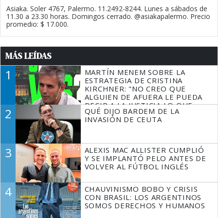
Asiaka. Soler 4767, Palermo. 11.2492-8244. Lunes a sábados de
11.30 a 23.30 horas. Domingos cerrado. @asiakapalermo. Precio
promedio: $ 17.000.
MÁS LEÍDAS
1
MARTÍN MENEM SOBRE LA
ESTRATEGIA DE CRISTINA
KIRCHNER: "NO CREO QUE
ALGUIEN DE AFUERA LE PUEDA
DECIR A LA JUSTICIA LO QUE
2
QUÉ DIJO BARDEM DE LA
TIENE QUE HACER"
INVASIÓN DE CEUTA
3
ALEXIS MAC ALLISTER CUMPLIÓ
Y SE IMPLANTÓ PELO ANTES DE
VOLVER AL FÚTBOL INGLÉS
4
CHAUVINISMO BOBO Y CRISIS
CON BRASIL: LOS ARGENTINOS
SOMOS DERECHOS Y HUMANOS