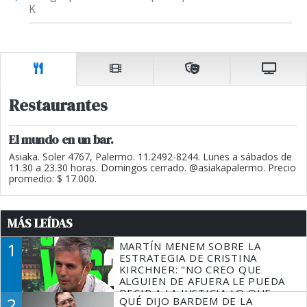
K
Restaurantes
El mundo en un bar.
Asiaka. Soler 4767, Palermo. 11.2492-8244. Lunes a sábados de
11.30 a 23.30 horas. Domingos cerrado. @asiakapalermo. Precio
promedio: $ 17.000.
MÁS LEÍDAS
1
MARTÍN MENEM SOBRE LA
ESTRATEGIA DE CRISTINA
KIRCHNER: "NO CREO QUE
ALGUIEN DE AFUERA LE PUEDA
DECIR A LA JUSTICIA LO QUE
2
QUÉ DIJO BARDEM DE LA
TIENE QUE HACER"