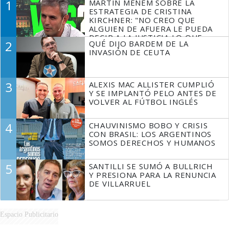
1
MARTÍN MENEM SOBRE LA
ESTRATEGIA DE CRISTINA
KIRCHNER: "NO CREO QUE
ALGUIEN DE AFUERA LE PUEDA
DECIR A LA JUSTICIA LO QUE
2
QUÉ DIJO BARDEM DE LA
TIENE QUE HACER"
INVASIÓN DE CEUTA
3
ALEXIS MAC ALLISTER CUMPLIÓ
Y SE IMPLANTÓ PELO ANTES DE
VOLVER AL FÚTBOL INGLÉS
4
CHAUVINISMO BOBO Y CRISIS
CON BRASIL: LOS ARGENTINOS
SOMOS DERECHOS Y HUMANOS
5
SANTILLI SE SUMÓ A BULLRICH
Y PRESIONA PARA LA RENUNCIA
DE VILLARRUEL
Espacio Publicitario