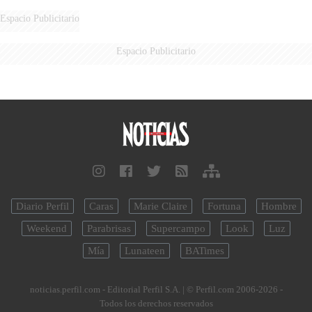
Espacio Publicitario
Espacio Publicitario
Diario Perfil
Caras
Marie Claire
Fortuna
Hombre
Weekend
Parabrisas
Supercampo
Look
Luz
Mía
Lunateen
BATimes
noticias.perfil.com - Editorial Perfil S.A.
| © Perfil.com 2006-2026 -
Todos los derechos reservados