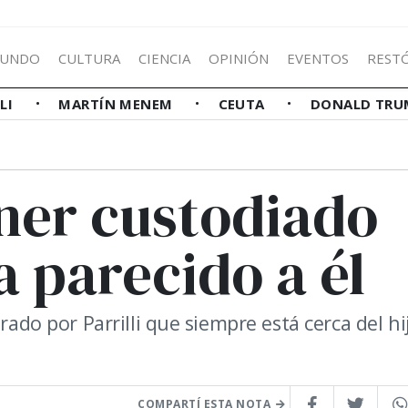
UNDO
CULTURA
CIENCIA
OPINIÓN
EVENTOS
REST
LLI
MARTÍN MENEM
CEUTA
DONALD TRU
ner custodiado
a parecido a él
rado por Parrilli que siempre está cerca del hi
COMPARTÍ ESTA NOTA