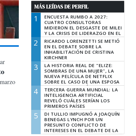
MÁS LEÍDAS DE PERFIL
1
ENCUESTA RUMBO A 2027:
CUATRO CONSULTORAS
MIDIERON EL DESGASTE DE MILEI
Y LA CRISIS DE LIDERAZGO EN EL
PERONISMO
2
RICARDO LORENZETTI SE METIÓ
EN EL DEBATE SOBRE LA
INHABILITACIÓN DE CRISTINA
KIRCHNER
tar
3
LA HISTORIA REAL DE "ELIZE:
to
SOMBRAS DE UNA MUJER", LA
NUEVA PELÍCULA DE NETFLIX
n marzo
SOBRE EL CASO DE UNA ESPOSA
QUE DESCUARTIZÓ A SU
4
TERCERA GUERRA MUNDIAL: LA
MARIDO
INTELIGENCIA ARTIFICIAL
REVELÓ CUÁLES SERÍAN LOS
PRIMEROS PAÍSES
LATINOAMERICANOS EN SER
5
DI TULLIO IMPUGNÓ A JOAQUÍN
DERROTADOS
BENEGAS LYNCH POR UN
PRESUNTO CONFLICTO DE
INTERESES EN EL DEBATE DE LA
LEY DE TIERRAS