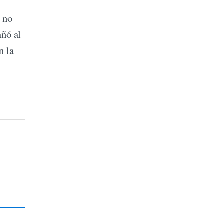
l no
ñó al
n la