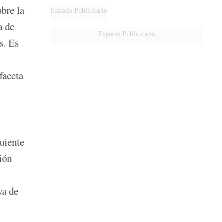
bre la
Espacio Publicitario
a de
Espacio Publicitario
s. Es
faceta
guiente
ión
va de