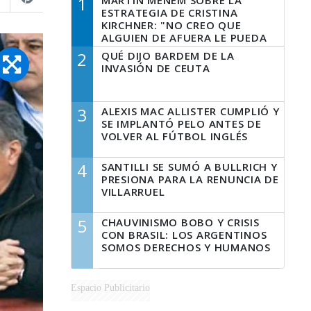
1
MARTÍN MENEM SOBRE LA
ESTRATEGIA DE CRISTINA
KIRCHNER: "NO CREO QUE
ALGUIEN DE AFUERA LE PUEDA
DECIR A LA JUSTICIA LO QUE
2
QUÉ DIJO BARDEM DE LA
TIENE QUE HACER"
INVASIÓN DE CEUTA
3
ALEXIS MAC ALLISTER CUMPLIÓ Y
SE IMPLANTÓ PELO ANTES DE
VOLVER AL FÚTBOL INGLÉS
4
SANTILLI SE SUMÓ A BULLRICH Y
PRESIONA PARA LA RENUNCIA DE
VILLARRUEL
5
CHAUVINISMO BOBO Y CRISIS
CON BRASIL: LOS ARGENTINOS
SOMOS DERECHOS Y HUMANOS
Espacio Publicitario