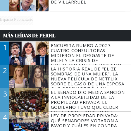
DE VILLARRUEL
Espacio Publicitario
MÁS LEÍDAS DE PERFIL
1
ENCUESTA RUMBO A 2027:
CUATRO CONSULTORAS
MIDIERON EL DESGASTE DE
MILEI Y LA CRISIS DE
LIDERAZGO EN EL PERONISMO
2
LA HISTORIA REAL DE "ELIZE:
SOMBRAS DE UNA MUJER", LA
NUEVA PELÍCULA DE NETFLIX
SOBRE EL CASO DE UNA ESPOSA
QUE DESCUARTIZÓ A SU
3
EL SENADO DIO MEDIA SANCIÓN
MARIDO
A LA INVIOLABILIDAD DE LA
PROPIEDAD PRIVADA: EL
GOBIERNO TUVO QUE CEDER
EN LA LEY DEL MANEJO DEL
4
LEY DE PROPIEDAD PRIVADA:
FUEGO
QUÉ SENADORES VOTARON A
FAVOR Y CUÁLES EN CONTRA