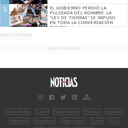
5
EL GOBIERNO PERDIÓ LA
PULSEADA DEL NOMBRE: LA
"LEY DE TIERRAS" SE IMPUSO
EN TODA LA CONVERSACIÓN
DIGITAL
Espacio Publicitario
Espacio Publicitario
Diario Perfil
Caras
Marie Claire
Fortuna
Hombre
Weekend
Parabrisas
Supercampo
Look
Luz