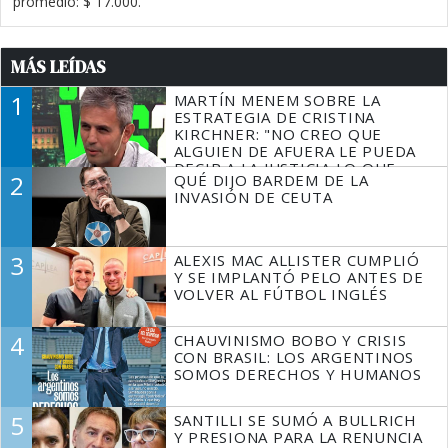
promedio: $ 17.000.
MÁS LEÍDAS
1
MARTÍN MENEM SOBRE LA
ESTRATEGIA DE CRISTINA
KIRCHNER: "NO CREO QUE
ALGUIEN DE AFUERA LE PUEDA
DECIR A LA JUSTICIA LO QUE
2
QUÉ DIJO BARDEM DE LA
TIENE QUE HACER"
INVASIÓN DE CEUTA
3
ALEXIS MAC ALLISTER CUMPLIÓ
Y SE IMPLANTÓ PELO ANTES DE
VOLVER AL FÚTBOL INGLÉS
4
CHAUVINISMO BOBO Y CRISIS
CON BRASIL: LOS ARGENTINOS
SOMOS DERECHOS Y HUMANOS
5
SANTILLI SE SUMÓ A BULLRICH
Y PRESIONA PARA LA RENUNCIA