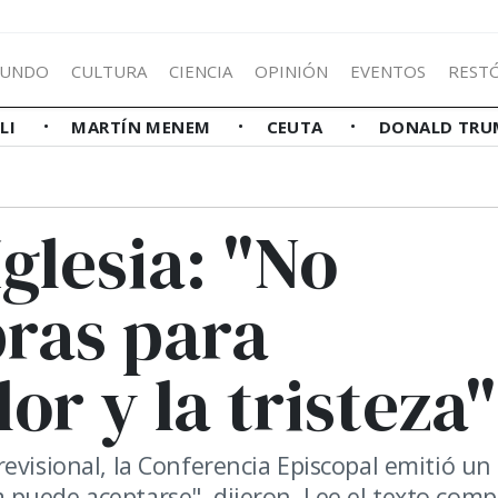
UNDO
CULTURA
CIENCIA
OPINIÓN
EVENTOS
REST
LLI
MARTÍN MENEM
CEUTA
DONALD TRU
Iglesia: "No
ras para
or y la tristeza"
evisional, la Conferencia Episcopal emitió un
puede aceptarse", dijeron. Lee el texto comp