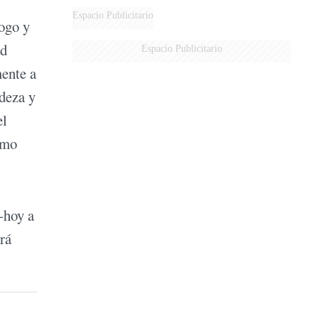
MARIDO
Espacio Publicitario
ogo y
ad
Espacio Publicitario
mente a
ndeza y
el
omo
-hoy a
rá