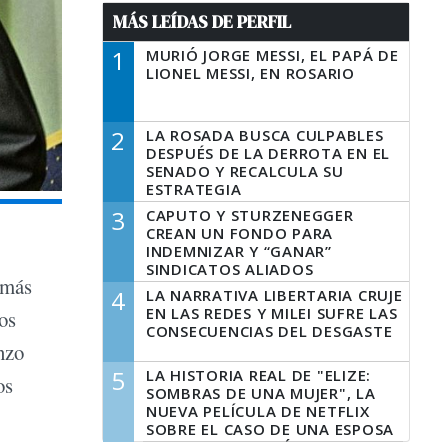
MÁS LEÍDAS DE PERFIL
1
MURIÓ JORGE MESSI, EL PAPÁ DE
LIONEL MESSI, EN ROSARIO
2
LA ROSADA BUSCA CULPABLES
DESPUÉS DE LA DERROTA EN EL
SENADO Y RECALCULA SU
ESTRATEGIA
3
CAPUTO Y STURZENEGGER
CREAN UN FONDO PARA
INDEMNIZAR Y “GANAR”
SINDICATOS ALIADOS
 más
4
LA NARRATIVA LIBERTARIA CRUJE
EN LAS REDES Y MILEI SUFRE LAS
os
CONSECUENCIAS DEL DESGASTE
nzo
5
LA HISTORIA REAL DE "ELIZE:
os
SOMBRAS DE UNA MUJER", LA
NUEVA PELÍCULA DE NETFLIX
SOBRE EL CASO DE UNA ESPOSA
QUE DESCUARTIZÓ A SU