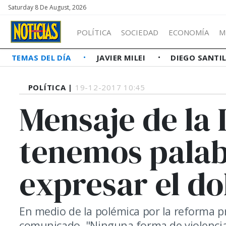
Saturday 8 De August, 2026
POLÍTICA
SOCIEDAD
ECONOMÍA
M
TEMAS DEL DÍA
JAVIER MILEI
DIEGO SANTI
POLÍTICA |
19-12-2017 10:45
Mensaje de la 
tenemos palab
expresar el dol
En medio de la polémica por la reforma pr
comunicado. "Ninguna forma de violencia 