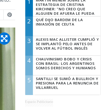
1
MARTÍN MENEM SOBRE LA
ESTRATEGIA DE CRISTINA
KIRCHNER: "NO CREO QUE
ALGUIEN DE AFUERA LE PUEDA
DECIR A LA JUSTICIA LO QUE
2
QUÉ DIJO BARDEM DE LA
TIENE QUE HACER"
INVASIÓN DE CEUTA
3
ALEXIS MAC ALLISTER CUMPLIÓ Y
SE IMPLANTÓ PELO ANTES DE
VOLVER AL FÚTBOL INGLÉS
4
CHAUVINISMO BOBO Y CRISIS
CON BRASIL: LOS ARGENTINOS
SOMOS DERECHOS Y HUMANOS
5
SANTILLI SE SUMÓ A BULLRICH Y
PRESIONA PARA LA RENUNCIA DE
VILLARRUEL
Espacio Publicitario