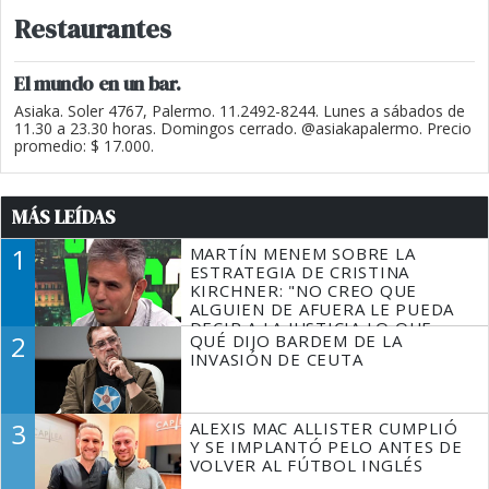
Restaurantes
El mundo en un bar.
Asiaka. Soler 4767, Palermo. 11.2492-8244. Lunes a sábados de
11.30 a 23.30 horas. Domingos cerrado. @asiakapalermo. Precio
promedio: $ 17.000.
MÁS LEÍDAS
1
MARTÍN MENEM SOBRE LA
ESTRATEGIA DE CRISTINA
KIRCHNER: "NO CREO QUE
ALGUIEN DE AFUERA LE PUEDA
DECIR A LA JUSTICIA LO QUE
2
QUÉ DIJO BARDEM DE LA
TIENE QUE HACER"
INVASIÓN DE CEUTA
3
ALEXIS MAC ALLISTER CUMPLIÓ
Y SE IMPLANTÓ PELO ANTES DE
VOLVER AL FÚTBOL INGLÉS