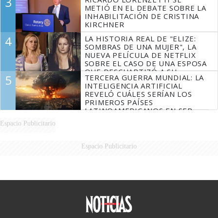
3
METIÓ EN EL DEBATE SOBRE LA
INHABILITACIÓN DE CRISTINA
KIRCHNER
4
LA HISTORIA REAL DE "ELIZE:
SOMBRAS DE UNA MUJER", LA
NUEVA PELÍCULA DE NETFLIX
SOBRE EL CASO DE UNA ESPOSA
QUE DESCUARTIZÓ A SU
5
TERCERA GUERRA MUNDIAL: LA
MARIDO
INTELIGENCIA ARTIFICIAL
REVELÓ CUÁLES SERÍAN LOS
PRIMEROS PAÍSES
LATINOAMERICANOS EN SER
DERROTADOS
Espacio Publicitario
Espacio Publicitario