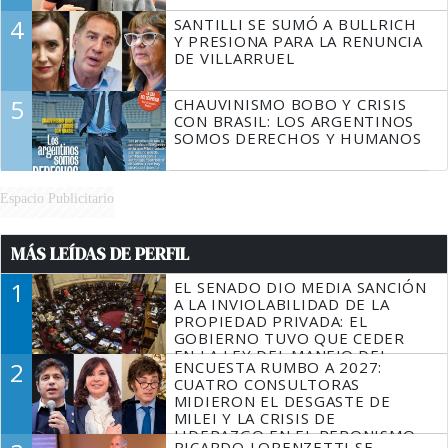
4
SANTILLI SE SUMÓ A BULLRICH
Y PRESIONA PARA LA RENUNCIA
DE VILLARRUEL
5
CHAUVINISMO BOBO Y CRISIS
CON BRASIL: LOS ARGENTINOS
SOMOS DERECHOS Y HUMANOS
Espacio Publicitario
MÁS LEÍDAS DE PERFIL
1
EL SENADO DIO MEDIA SANCIÓN
A LA INVIOLABILIDAD DE LA
PROPIEDAD PRIVADA: EL
GOBIERNO TUVO QUE CEDER
EN LA LEY DEL MANEJO DEL
2
ENCUESTA RUMBO A 2027:
FUEGO
CUATRO CONSULTORAS
MIDIERON EL DESGASTE DE
MILEI Y LA CRISIS DE
LIDERAZGO EN EL PERONISMO
RICARDO LORENZETTI SE