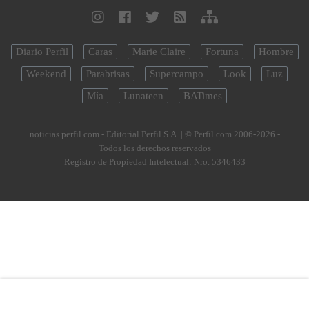
Diario Perfil
Caras
Marie Claire
Fortuna
Hombre
Weekend
Parabrisas
Supercampo
Look
Luz
Mía
Lunateen
BATimes
noticias.perfil.com - Editorial Perfil S.A.
| © Perfil.com 2006-2026 -
Todos los derechos reservados
Registro de Propiedad Intelectual: Nro. 5346433