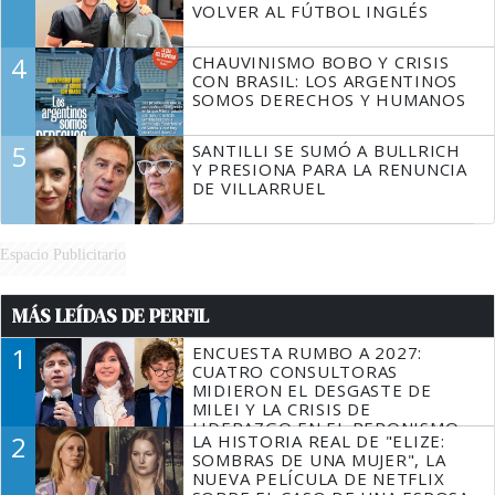
VOLVER AL FÚTBOL INGLÉS
4
CHAUVINISMO BOBO Y CRISIS
CON BRASIL: LOS ARGENTINOS
SOMOS DERECHOS Y HUMANOS
5
SANTILLI SE SUMÓ A BULLRICH
Y PRESIONA PARA LA RENUNCIA
DE VILLARRUEL
Espacio Publicitario
MÁS LEÍDAS DE PERFIL
1
ENCUESTA RUMBO A 2027:
CUATRO CONSULTORAS
MIDIERON EL DESGASTE DE
MILEI Y LA CRISIS DE
LIDERAZGO EN EL PERONISMO
2
LA HISTORIA REAL DE "ELIZE:
SOMBRAS DE UNA MUJER", LA
NUEVA PELÍCULA DE NETFLIX