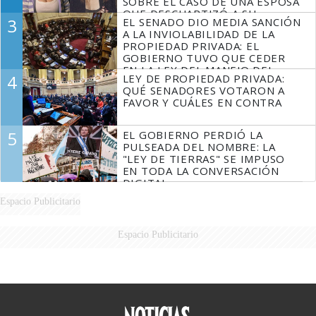
SOBRE EL CASO DE UNA ESPOSA
QUE DESCUARTIZÓ A SU
3
EL SENADO DIO MEDIA SANCIÓN
MARIDO
A LA INVIOLABILIDAD DE LA
PROPIEDAD PRIVADA: EL
GOBIERNO TUVO QUE CEDER
EN LA LEY DEL MANEJO DEL
4
LEY DE PROPIEDAD PRIVADA:
FUEGO
QUÉ SENADORES VOTARON A
FAVOR Y CUÁLES EN CONTRA
5
EL GOBIERNO PERDIÓ LA
PULSEADA DEL NOMBRE: LA
"LEY DE TIERRAS" SE IMPUSO
EN TODA LA CONVERSACIÓN
DIGITAL
Espacio Publicitario
Espacio Publicitario