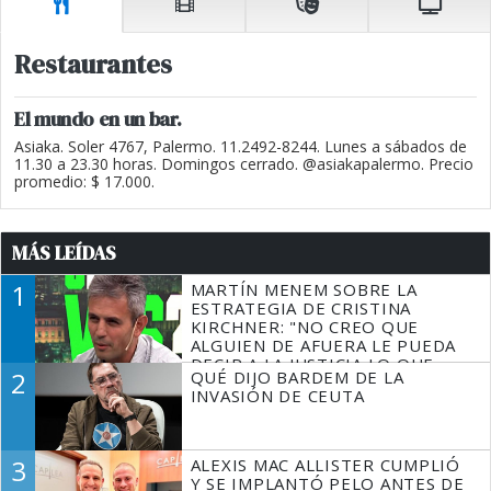
Restaurantes
El mundo en un bar.
Asiaka. Soler 4767, Palermo. 11.2492-8244. Lunes a sábados de
11.30 a 23.30 horas. Domingos cerrado. @asiakapalermo. Precio
promedio: $ 17.000.
MÁS LEÍDAS
1
MARTÍN MENEM SOBRE LA
ESTRATEGIA DE CRISTINA
KIRCHNER: "NO CREO QUE
ALGUIEN DE AFUERA LE PUEDA
DECIR A LA JUSTICIA LO QUE
2
QUÉ DIJO BARDEM DE LA
TIENE QUE HACER"
INVASIÓN DE CEUTA
3
ALEXIS MAC ALLISTER CUMPLIÓ
Y SE IMPLANTÓ PELO ANTES DE