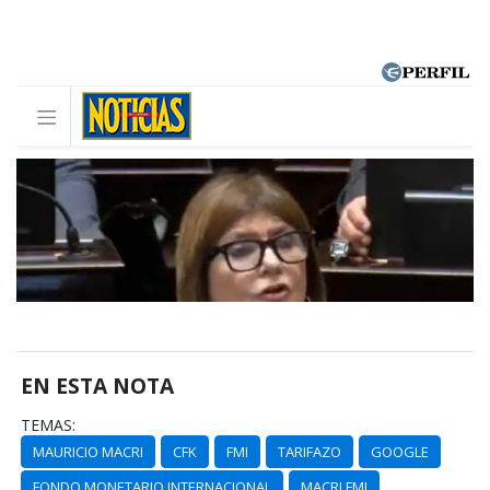
EN ESTA NOTA
TEMAS:
MAURICIO MACRI
CFK
FMI
TARIFAZO
GOOGLE
FONDO MONETARIO INTERNACIONAL
MACRI FMI