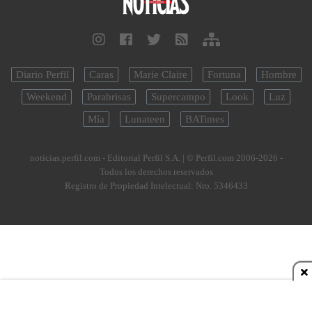
Diario Perfil
Caras
Marie Claire
Fortuna
Hombre
Weekend
Parabrisas
Supercampo
Look
Luz
Mía
Lunateen
BATimes
noticias.perfil.com - Editorial Perfil S.A.
| © Perfil.com 2006-2026 -
Todos los derechos reservados
Registro de Propiedad Intelectual: Nro. 5346433