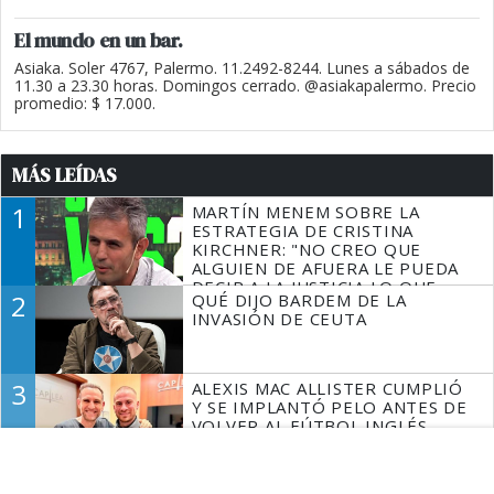
El mundo en un bar.
Asiaka. Soler 4767, Palermo. 11.2492-8244. Lunes a sábados de
11.30 a 23.30 horas. Domingos cerrado. @asiakapalermo. Precio
promedio: $ 17.000.
MÁS LEÍDAS
1
MARTÍN MENEM SOBRE LA
ESTRATEGIA DE CRISTINA
KIRCHNER: "NO CREO QUE
ALGUIEN DE AFUERA LE PUEDA
DECIR A LA JUSTICIA LO QUE
2
QUÉ DIJO BARDEM DE LA
TIENE QUE HACER"
INVASIÓN DE CEUTA
3
ALEXIS MAC ALLISTER CUMPLIÓ
Y SE IMPLANTÓ PELO ANTES DE
VOLVER AL FÚTBOL INGLÉS
4
SANTILLI SE SUMÓ A BULLRICH