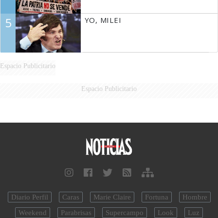
5
YO, MILEI
Espacio Publicitario
Espacio Publicitario
Diario Perfil
Caras
Marie Claire
Fortuna
Hombre
Weekend
Parabrisas
Supercampo
Look
Luz