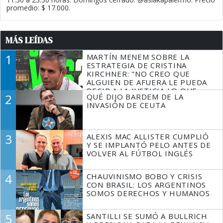
promedio: $ 17.000.
MÁS LEÍDAS
1
MARTÍN MENEM SOBRE LA
ESTRATEGIA DE CRISTINA
KIRCHNER: "NO CREO QUE
ALGUIEN DE AFUERA LE PUEDA
DECIR A LA JUSTICIA LO QUE
2
QUÉ DIJO BARDEM DE LA
TIENE QUE HACER"
INVASIÓN DE CEUTA
3
ALEXIS MAC ALLISTER CUMPLIÓ
Y SE IMPLANTÓ PELO ANTES DE
VOLVER AL FÚTBOL INGLÉS
4
CHAUVINISMO BOBO Y CRISIS
CON BRASIL: LOS ARGENTINOS
SOMOS DERECHOS Y HUMANOS
5
SANTILLI SE SUMÓ A BULLRICH