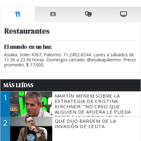
Restaurantes
El mundo en un bar.
Asiaka. Soler 4767, Palermo. 11.2492-8244. Lunes a sábados de
11.30 a 23.30 horas. Domingos cerrado. @asiakapalermo. Precio
promedio: $ 17.000.
MÁS LEÍDAS
1
MARTÍN MENEM SOBRE LA
ESTRATEGIA DE CRISTINA
KIRCHNER: "NO CREO QUE
ALGUIEN DE AFUERA LE PUEDA
DECIR A LA JUSTICIA LO QUE
2
QUÉ DIJO BARDEM DE LA
TIENE QUE HACER"
INVASIÓN DE CEUTA