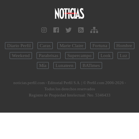
Diario Perfil
Caras
Marie Claire
Fortuna
Hombre
Weekend
Parabrisas
Supercampo
Look
Luz
Mía
Lunateen
BATimes
noticias.perfil.com - Editorial Perfil S.A.
| © Perfil.com 2006-2026 -
Todos los derechos reservados
Registro de Propiedad Intelectual: Nro. 5346433