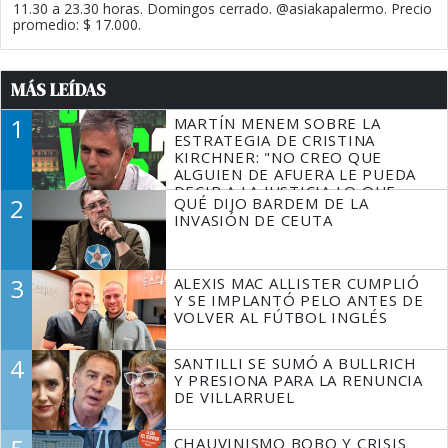
11.30 a 23.30 horas. Domingos cerrado. @asiakapalermo. Precio
promedio: $ 17.000.
MÁS LEÍDAS
1
MARTÍN MENEM SOBRE LA
ESTRATEGIA DE CRISTINA
KIRCHNER: "NO CREO QUE
ALGUIEN DE AFUERA LE PUEDA
DECIR A LA JUSTICIA LO QUE
2
QUÉ DIJO BARDEM DE LA
TIENE QUE HACER"
INVASIÓN DE CEUTA
3
ALEXIS MAC ALLISTER CUMPLIÓ
Y SE IMPLANTÓ PELO ANTES DE
VOLVER AL FÚTBOL INGLÉS
4
SANTILLI SE SUMÓ A BULLRICH
Y PRESIONA PARA LA RENUNCIA
DE VILLARRUEL
CHAUVINISMO BOBO Y CRISIS