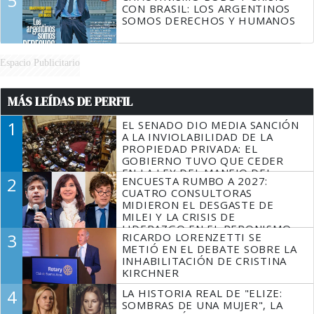
5
CON BRASIL: LOS ARGENTINOS
SOMOS DERECHOS Y HUMANOS
Espacio Publicitario
MÁS LEÍDAS DE PERFIL
1
EL SENADO DIO MEDIA SANCIÓN
A LA INVIOLABILIDAD DE LA
PROPIEDAD PRIVADA: EL
GOBIERNO TUVO QUE CEDER
EN LA LEY DEL MANEJO DEL
2
ENCUESTA RUMBO A 2027:
FUEGO
CUATRO CONSULTORAS
MIDIERON EL DESGASTE DE
MILEI Y LA CRISIS DE
LIDERAZGO EN EL PERONISMO
3
RICARDO LORENZETTI SE
METIÓ EN EL DEBATE SOBRE LA
INHABILITACIÓN DE CRISTINA
KIRCHNER
4
LA HISTORIA REAL DE "ELIZE:
SOMBRAS DE UNA MUJER", LA