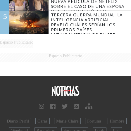
NUEVA PELÍCULA DE NETFLIX
SOBRE EL CASO DE UNA ESPOSA
QUE DESCUARTIZÓ A SU
5
TERCERA GUERRA MUNDIAL: LA
MARIDO
INTELIGENCIA ARTIFICIAL
REVELÓ CUÁLES SERÍAN LOS
PRIMEROS PAÍSES
LATINOAMERICANOS EN SER
DERROTADOS
Espacio Publicitario
Espacio Publicitario
Diario Perfil
Caras
Marie Claire
Fortuna
Hombre
Weekend
Parabrisas
Supercampo
Look
Luz