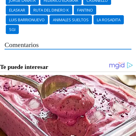
JORGE LANATA
FEDERICO ELASKAR
CASANELLO
ELASKAR
RUTA DEL DINERO K
FANTINO
LUIS BARRIONUEVO
ANIMALES SUELTOS
LA ROSADITA
SGI
Comentarios