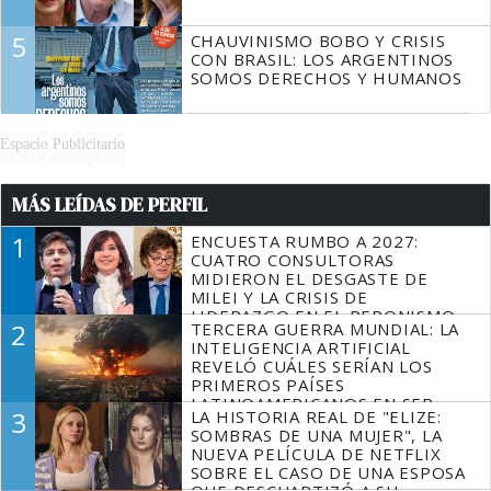
5
CHAUVINISMO BOBO Y CRISIS
CON BRASIL: LOS ARGENTINOS
SOMOS DERECHOS Y HUMANOS
Espacio Publicitario
MÁS LEÍDAS DE PERFIL
1
ENCUESTA RUMBO A 2027:
CUATRO CONSULTORAS
MIDIERON EL DESGASTE DE
MILEI Y LA CRISIS DE
LIDERAZGO EN EL PERONISMO
2
TERCERA GUERRA MUNDIAL: LA
INTELIGENCIA ARTIFICIAL
REVELÓ CUÁLES SERÍAN LOS
PRIMEROS PAÍSES
LATINOAMERICANOS EN SER
3
LA HISTORIA REAL DE "ELIZE:
DERROTADOS
SOMBRAS DE UNA MUJER", LA
NUEVA PELÍCULA DE NETFLIX
SOBRE EL CASO DE UNA ESPOSA
QUE DESCUARTIZÓ A SU