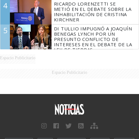
4
RICARDO LORENZETTI SE
MARIDO
METIÓ EN EL DEBATE SOBRE LA
INHABILITACIÓN DE CRISTINA
KIRCHNER
5
DI TULLIO IMPUGNÓ A JOAQUÍN
BENEGAS LYNCH POR UN
PRESUNTO CONFLICTO DE
INTERESES EN EL DEBATE DE LA
LEY DE TIERRAS
Espacio Publicitario
Espacio Publicitario