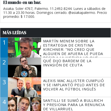
El mundo en un bar.
Asiaka. Soler 4767, Palermo. 11.2492-8244. Lunes a sábados de
11.30 a 23.30 horas. Domingos cerrado. @asiakapalermo. Precio
promedio: $ 17.000.
MÁS LEÍDAS
1
MARTÍN MENEM SOBRE LA
ESTRATEGIA DE CRISTINA
KIRCHNER: "NO CREO QUE
ALGUIEN DE AFUERA LE PUEDA
DECIR A LA JUSTICIA LO QUE
2
QUÉ DIJO BARDEM DE LA
TIENE QUE HACER"
INVASIÓN DE CEUTA
3
ALEXIS MAC ALLISTER CUMPLIÓ
Y SE IMPLANTÓ PELO ANTES DE
VOLVER AL FÚTBOL INGLÉS
4
SANTILLI SE SUMÓ A BULLRICH
Y PRESIONA PARA LA RENUNCIA
DE VILLARRUEL