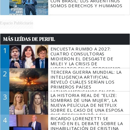
CON BRASIL: LOS ARGENTINOS
SOMOS DERECHOS Y HUMANOS
Espacio Publicitario
MÁS LEÍDAS DE PERFIL
1
ENCUESTA RUMBO A 2027:
CUATRO CONSULTORAS
MIDIERON EL DESGASTE DE
MILEI Y LA CRISIS DE
LIDERAZGO EN EL PERONISMO
2
TERCERA GUERRA MUNDIAL: LA
INTELIGENCIA ARTIFICIAL
REVELÓ CUÁLES SERÍAN LOS
PRIMEROS PAÍSES
LATINOAMERICANOS EN SER
3
LA HISTORIA REAL DE "ELIZE:
DERROTADOS
SOMBRAS DE UNA MUJER", LA
NUEVA PELÍCULA DE NETFLIX
SOBRE EL CASO DE UNA ESPOSA
QUE DESCUARTIZÓ A SU
4
RICARDO LORENZETTI SE
MARIDO
METIÓ EN EL DEBATE SOBRE LA
INHABILITACIÓN DE CRISTINA