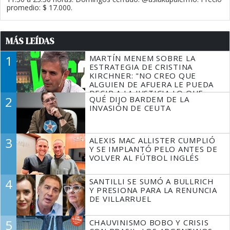
promedio: $ 17.000.
MÁS LEÍDAS
1
MARTÍN MENEM SOBRE LA
ESTRATEGIA DE CRISTINA
KIRCHNER: "NO CREO QUE
ALGUIEN DE AFUERA LE PUEDA
DECIR A LA JUSTICIA LO QUE
2
QUÉ DIJO BARDEM DE LA
TIENE QUE HACER"
INVASIÓN DE CEUTA
3
ALEXIS MAC ALLISTER CUMPLIÓ
Y SE IMPLANTÓ PELO ANTES DE
VOLVER AL FÚTBOL INGLÉS
4
SANTILLI SE SUMÓ A BULLRICH
Y PRESIONA PARA LA RENUNCIA
DE VILLARRUEL
5
CHAUVINISMO BOBO Y CRISIS