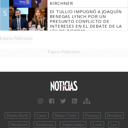
KIRCHNER
5
DI TULLIO IMPUGNÓ A JOAQUÍN
BENEGAS LYNCH POR UN
PRESUNTO CONFLICTO DE
INTERESES EN EL DEBATE DE LA
LEY DE TIERRAS
Espacio Publicitario
Espacio Publicitario
Diario Perfil
Caras
Marie Claire
Fortuna
Hombre
Weekend
Parabrisas
Supercampo
Look
Luz