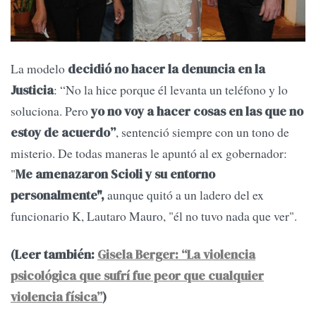
La modelo
decidió no hacer la denuncia en la
: “No la hice porque él levanta un teléfono y lo
Justicia
soluciona. Pero
yo no voy a hacer cosas en las que no
, sentenció siempre con un tono de
estoy de acuerdo”
misterio. De todas maneras le apuntó al ex gobernador:
"
Me amenazaron Scioli y su entorno
aunque quitó a un ladero del ex
personalmente",
funcionario K, Lautaro Mauro, "él no tuvo nada que ver".
(Leer también:
Gisela Berger: “La violencia
psicológica que sufrí fue peor que cualquier
violencia física”
)