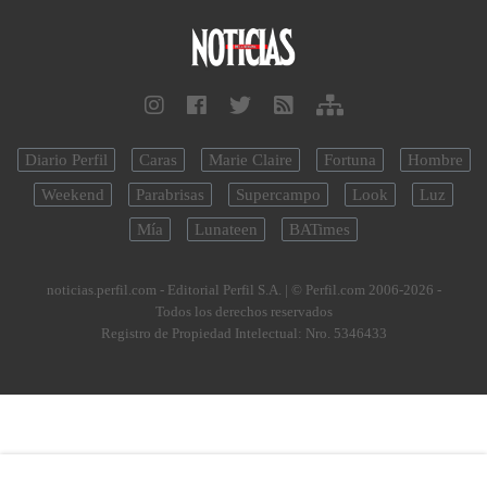
Diario Perfil
Caras
Marie Claire
Fortuna
Hombre
Weekend
Parabrisas
Supercampo
Look
Luz
Mía
Lunateen
BATimes
noticias.perfil.com - Editorial Perfil S.A.
| © Perfil.com 2006-2026 -
Todos los derechos reservados
Registro de Propiedad Intelectual: Nro. 5346433