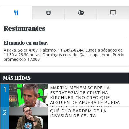
Restaurantes
El mundo en un bar.
Asiaka. Soler 4767, Palermo. 11.2492-8244. Lunes a sábados de
11.30 a 23.30 horas. Domingos cerrado. @asiakapalermo. Precio
promedio: $ 17.000.
MÁS LEÍDAS
1
MARTÍN MENEM SOBRE LA
ESTRATEGIA DE CRISTINA
KIRCHNER: "NO CREO QUE
ALGUIEN DE AFUERA LE PUEDA
DECIR A LA JUSTICIA LO QUE
2
QUÉ DIJO BARDEM DE LA
TIENE QUE HACER"
INVASIÓN DE CEUTA