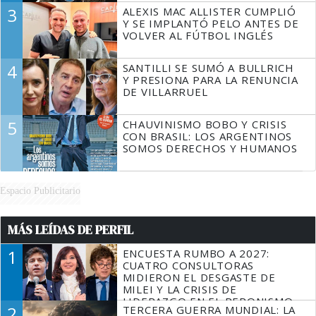
3
ALEXIS MAC ALLISTER CUMPLIÓ
Y SE IMPLANTÓ PELO ANTES DE
VOLVER AL FÚTBOL INGLÉS
4
SANTILLI SE SUMÓ A BULLRICH
Y PRESIONA PARA LA RENUNCIA
DE VILLARRUEL
5
CHAUVINISMO BOBO Y CRISIS
CON BRASIL: LOS ARGENTINOS
SOMOS DERECHOS Y HUMANOS
Espacio Publicitario
MÁS LEÍDAS DE PERFIL
1
ENCUESTA RUMBO A 2027:
CUATRO CONSULTORAS
MIDIERON EL DESGASTE DE
MILEI Y LA CRISIS DE
LIDERAZGO EN EL PERONISMO
2
TERCERA GUERRA MUNDIAL: LA