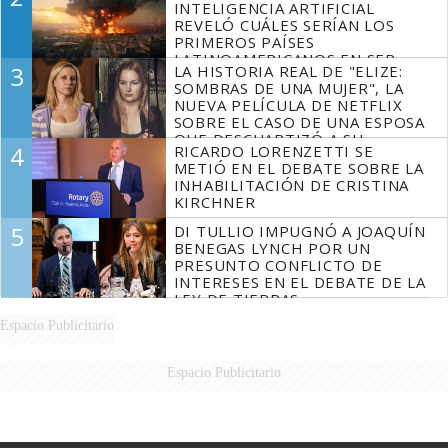
INTELIGENCIA ARTIFICIAL
REVELÓ CUÁLES SERÍAN LOS
PRIMEROS PAÍSES
LATINOAMERICANOS EN SER
3
LA HISTORIA REAL DE "ELIZE:
DERROTADOS
SOMBRAS DE UNA MUJER", LA
NUEVA PELÍCULA DE NETFLIX
SOBRE EL CASO DE UNA ESPOSA
QUE DESCUARTIZÓ A SU
4
RICARDO LORENZETTI SE
MARIDO
METIÓ EN EL DEBATE SOBRE LA
INHABILITACIÓN DE CRISTINA
KIRCHNER
5
DI TULLIO IMPUGNÓ A JOAQUÍN
BENEGAS LYNCH POR UN
PRESUNTO CONFLICTO DE
INTERESES EN EL DEBATE DE LA
LEY DE TIERRAS
Espacio Publicitario
Espacio Publicitario