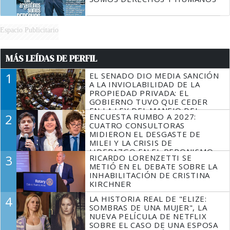
Espacio Publicitario
MÁS LEÍDAS DE PERFIL
1
EL SENADO DIO MEDIA SANCIÓN
A LA INVIOLABILIDAD DE LA
PROPIEDAD PRIVADA: EL
GOBIERNO TUVO QUE CEDER
EN LA LEY DEL MANEJO DEL
2
ENCUESTA RUMBO A 2027:
FUEGO
CUATRO CONSULTORAS
MIDIERON EL DESGASTE DE
MILEI Y LA CRISIS DE
LIDERAZGO EN EL PERONISMO
3
RICARDO LORENZETTI SE
METIÓ EN EL DEBATE SOBRE LA
INHABILITACIÓN DE CRISTINA
KIRCHNER
4
LA HISTORIA REAL DE "ELIZE:
SOMBRAS DE UNA MUJER", LA
NUEVA PELÍCULA DE NETFLIX
SOBRE EL CASO DE UNA ESPOSA