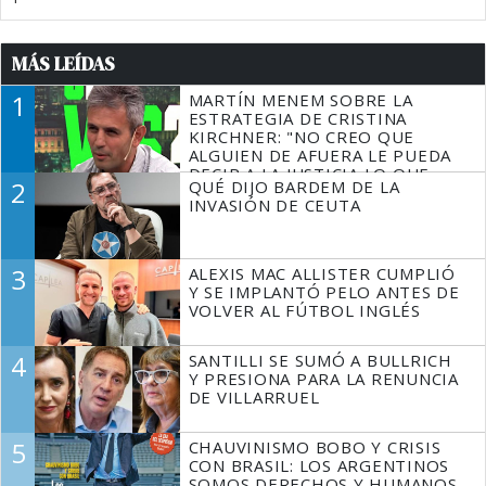
MÁS LEÍDAS
1
MARTÍN MENEM SOBRE LA
ESTRATEGIA DE CRISTINA
KIRCHNER: "NO CREO QUE
ALGUIEN DE AFUERA LE PUEDA
DECIR A LA JUSTICIA LO QUE
2
QUÉ DIJO BARDEM DE LA
TIENE QUE HACER"
INVASIÓN DE CEUTA
3
ALEXIS MAC ALLISTER CUMPLIÓ
Y SE IMPLANTÓ PELO ANTES DE
VOLVER AL FÚTBOL INGLÉS
4
SANTILLI SE SUMÓ A BULLRICH
Y PRESIONA PARA LA RENUNCIA
DE VILLARRUEL
5
CHAUVINISMO BOBO Y CRISIS
CON BRASIL: LOS ARGENTINOS
SOMOS DERECHOS Y HUMANOS