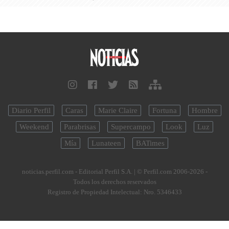
Diario Perfil
Caras
Marie Claire
Fortuna
Hombre
Weekend
Parabrisas
Supercampo
Look
Luz
Mía
Lunateen
BATimes
noticias.perfil.com - Editorial Perfil S.A.
| © Perfil.com 2006-2026 -
Todos los derechos reservados
Registro de Propiedad Intelectual: Nro. 5346433