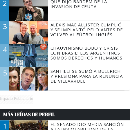
2
QUÉ DIJO BARDEM DE LA
TIENE QUE HACER"
INVASIÓN DE CEUTA
3
ALEXIS MAC ALLISTER CUMPLIÓ
Y SE IMPLANTÓ PELO ANTES DE
VOLVER AL FÚTBOL INGLÉS
4
CHAUVINISMO BOBO Y CRISIS
CON BRASIL: LOS ARGENTINOS
SOMOS DERECHOS Y HUMANOS
5
SANTILLI SE SUMÓ A BULLRICH
Y PRESIONA PARA LA RENUNCIA
DE VILLARRUEL
Espacio Publicitario
MÁS LEÍDAS DE PERFIL
1
EL SENADO DIO MEDIA SANCIÓN
A LA INVIOLABILIDAD DE LA