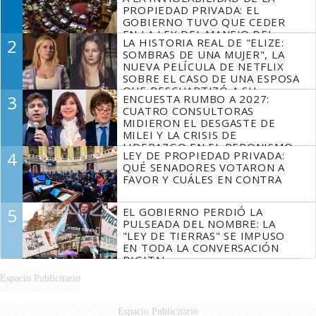
PROPIEDAD PRIVADA: EL
GOBIERNO TUVO QUE CEDER
EN LA LEY DEL MANEJO DEL
2
LA HISTORIA REAL DE "ELIZE:
FUEGO
SOMBRAS DE UNA MUJER", LA
NUEVA PELÍCULA DE NETFLIX
SOBRE EL CASO DE UNA ESPOSA
QUE DESCUARTIZÓ A SU
3
ENCUESTA RUMBO A 2027:
MARIDO
CUATRO CONSULTORAS
MIDIERON EL DESGASTE DE
MILEI Y LA CRISIS DE
LIDERAZGO EN EL PERONISMO
4
LEY DE PROPIEDAD PRIVADA:
QUÉ SENADORES VOTARON A
FAVOR Y CUÁLES EN CONTRA
5
EL GOBIERNO PERDIÓ LA
PULSEADA DEL NOMBRE: LA
"LEY DE TIERRAS" SE IMPUSO
EN TODA LA CONVERSACIÓN
DIGITAL
Espacio Publicitario
Espacio Publicitario