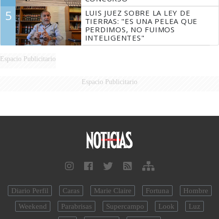
5
LUIS JUEZ SOBRE LA LEY DE
TIERRAS: "ES UNA PELEA QUE
PERDIMOS, NO FUIMOS
INTELIGENTES"
Espacio Publicitario
Espacio Publicitario
Diario Perfil
Caras
Marie Claire
Fortuna
Hombre
Weekend
Parabrisas
Supercampo
Look
Luz