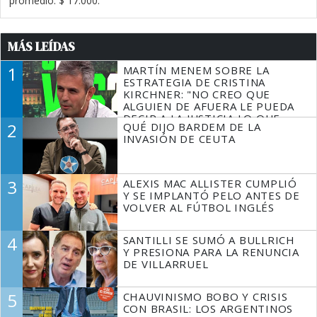
promedio: $ 17.000.
MÁS LEÍDAS
1
MARTÍN MENEM SOBRE LA
ESTRATEGIA DE CRISTINA
KIRCHNER: "NO CREO QUE
ALGUIEN DE AFUERA LE PUEDA
DECIR A LA JUSTICIA LO QUE
2
QUÉ DIJO BARDEM DE LA
TIENE QUE HACER"
INVASIÓN DE CEUTA
3
ALEXIS MAC ALLISTER CUMPLIÓ
Y SE IMPLANTÓ PELO ANTES DE
VOLVER AL FÚTBOL INGLÉS
4
SANTILLI SE SUMÓ A BULLRICH
Y PRESIONA PARA LA RENUNCIA
DE VILLARRUEL
5
CHAUVINISMO BOBO Y CRISIS
CON BRASIL: LOS ARGENTINOS