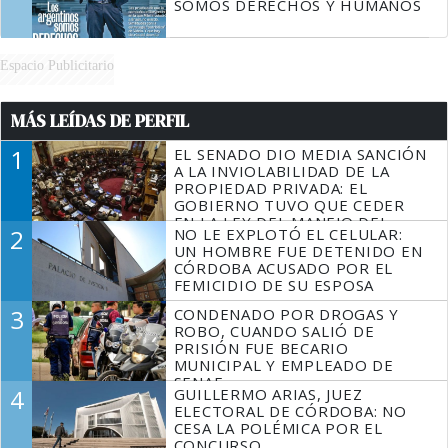
SOMOS DERECHOS Y HUMANOS
Espacio Publicitario
MÁS LEÍDAS DE PERFIL
1
EL SENADO DIO MEDIA SANCIÓN
A LA INVIOLABILIDAD DE LA
PROPIEDAD PRIVADA: EL
GOBIERNO TUVO QUE CEDER
EN LA LEY DEL MANEJO DEL
2
NO LE EXPLOTÓ EL CELULAR:
FUEGO
UN HOMBRE FUE DETENIDO EN
CÓRDOBA ACUSADO POR EL
FEMICIDIO DE SU ESPOSA
3
CONDENADO POR DROGAS Y
ROBO, CUANDO SALIÓ DE
PRISIÓN FUE BECARIO
MUNICIPAL Y EMPLEADO DE
SENAF
4
GUILLERMO ARIAS, JUEZ
ELECTORAL DE CÓRDOBA: NO
CESA LA POLÉMICA POR EL
CONCURSO