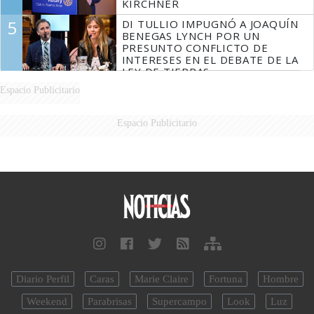
KIRCHNER
5
DI TULLIO IMPUGNÓ A JOAQUÍN
BENEGAS LYNCH POR UN
PRESUNTO CONFLICTO DE
INTERESES EN EL DEBATE DE LA
LEY DE TIERRAS
Espacio Publicitario
Espacio Publicitario
Diario Perfil
Caras
Marie Claire
Fortuna
Hombre
Weekend
Parabrisas
Supercampo
Look
Luz