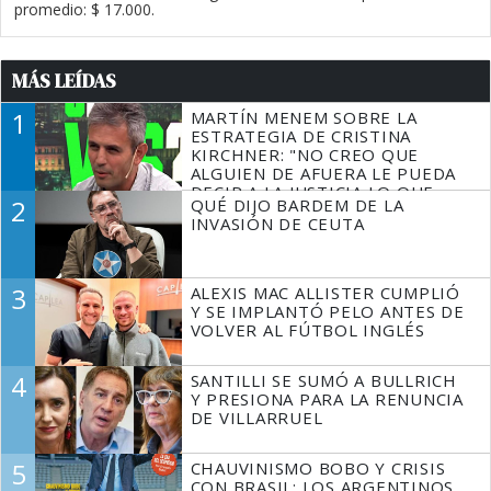
promedio: $ 17.000.
MÁS LEÍDAS
1
MARTÍN MENEM SOBRE LA
ESTRATEGIA DE CRISTINA
KIRCHNER: "NO CREO QUE
ALGUIEN DE AFUERA LE PUEDA
DECIR A LA JUSTICIA LO QUE
2
QUÉ DIJO BARDEM DE LA
TIENE QUE HACER"
INVASIÓN DE CEUTA
3
ALEXIS MAC ALLISTER CUMPLIÓ
Y SE IMPLANTÓ PELO ANTES DE
VOLVER AL FÚTBOL INGLÉS
4
SANTILLI SE SUMÓ A BULLRICH
Y PRESIONA PARA LA RENUNCIA
DE VILLARRUEL
5
CHAUVINISMO BOBO Y CRISIS
CON BRASIL: LOS ARGENTINOS