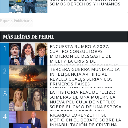
SOMOS DERECHOS Y HUMANOS
Espacio Publicitario
MÁS LEÍDAS DE PERFIL
1
ENCUESTA RUMBO A 2027:
CUATRO CONSULTORAS
MIDIERON EL DESGASTE DE
MILEI Y LA CRISIS DE
LIDERAZGO EN EL PERONISMO
2
TERCERA GUERRA MUNDIAL: LA
INTELIGENCIA ARTIFICIAL
REVELÓ CUÁLES SERÍAN LOS
PRIMEROS PAÍSES
LATINOAMERICANOS EN SER
3
LA HISTORIA REAL DE "ELIZE:
DERROTADOS
SOMBRAS DE UNA MUJER", LA
NUEVA PELÍCULA DE NETFLIX
SOBRE EL CASO DE UNA ESPOSA
QUE DESCUARTIZÓ A SU
4
RICARDO LORENZETTI SE
MARIDO
METIÓ EN EL DEBATE SOBRE LA
INHABILITACIÓN DE CRISTINA