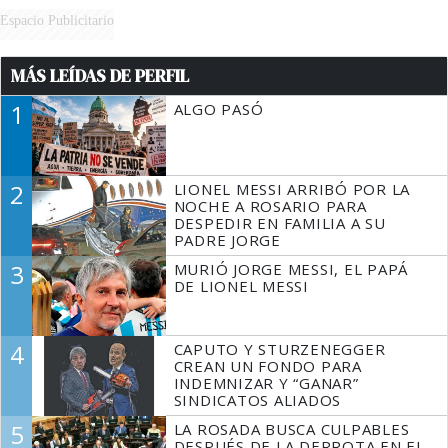
Espacio Publicitario
MÁS LEÍDAS DE PERFIL
1
ALGO PASÓ
2
LIONEL MESSI ARRIBÓ POR LA
NOCHE A ROSARIO PARA
DESPEDIR EN FAMILIA A SU
PADRE JORGE
3
MURIÓ JORGE MESSI, EL PAPÁ
DE LIONEL MESSI
4
CAPUTO Y STURZENEGGER
CREAN UN FONDO PARA
INDEMNIZAR Y “GANAR”
SINDICATOS ALIADOS
5
LA ROSADA BUSCA CULPABLES
DESPUÉS DE LA DERROTA EN EL