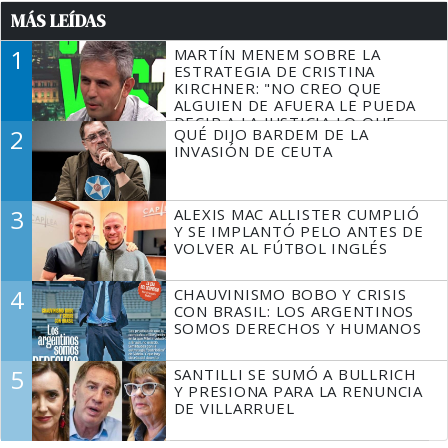
MÁS LEÍDAS
1
MARTÍN MENEM SOBRE LA
ESTRATEGIA DE CRISTINA
KIRCHNER: "NO CREO QUE
ALGUIEN DE AFUERA LE PUEDA
DECIR A LA JUSTICIA LO QUE
2
QUÉ DIJO BARDEM DE LA
TIENE QUE HACER"
INVASIÓN DE CEUTA
3
ALEXIS MAC ALLISTER CUMPLIÓ
Y SE IMPLANTÓ PELO ANTES DE
VOLVER AL FÚTBOL INGLÉS
4
CHAUVINISMO BOBO Y CRISIS
CON BRASIL: LOS ARGENTINOS
SOMOS DERECHOS Y HUMANOS
5
SANTILLI SE SUMÓ A BULLRICH
Y PRESIONA PARA LA RENUNCIA
DE VILLARRUEL