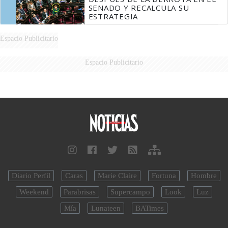
SENADO Y RECALCULA SU
ESTRATEGIA
Espacio Publicitario
Espacio Publicitario
Diario Perfil
Caras
Marie Claire
Fortuna
Hombre
Weekend
Parabrisas
Supercampo
Look
Luz
Mía
Lunateen
BATimes