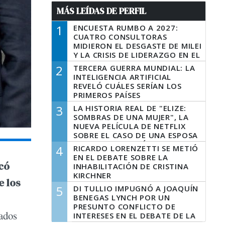
MÁS LEÍDAS DE PERFIL
1
ENCUESTA RUMBO A 2027:
CUATRO CONSULTORAS
MIDIERON EL DESGASTE DE MILEI
Y LA CRISIS DE LIDERAZGO EN EL
PERONISMO
2
TERCERA GUERRA MUNDIAL: LA
INTELIGENCIA ARTIFICIAL
REVELÓ CUÁLES SERÍAN LOS
PRIMEROS PAÍSES
LATINOAMERICANOS EN SER
3
LA HISTORIA REAL DE "ELIZE:
DERROTADOS
SOMBRAS DE UNA MUJER", LA
NUEVA PELÍCULA DE NETFLIX
SOBRE EL CASO DE UNA ESPOSA
QUE DESCUARTIZÓ A SU
4
RICARDO LORENZETTI SE METIÓ
MARIDO
EN EL DEBATE SOBRE LA
có
INHABILITACIÓN DE CRISTINA
KIRCHNER
e los
5
DI TULLIO IMPUGNÓ A JOAQUÍN
BENEGAS LYNCH POR UN
PRESUNTO CONFLICTO DE
mados
INTERESES EN EL DEBATE DE LA
LEY DE TIERRAS