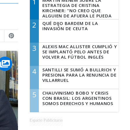
1
MARTÍN MENEM SOBRE LA
ESTRATEGIA DE CRISTINA
KIRCHNER: "NO CREO QUE
ALGUIEN DE AFUERA LE PUEDA
DECIR A LA JUSTICIA LO QUE
2
QUÉ DIJO BARDEM DE LA
TIENE QUE HACER"
INVASIÓN DE CEUTA
3
ALEXIS MAC ALLISTER CUMPLIÓ Y
SE IMPLANTÓ PELO ANTES DE
VOLVER AL FÚTBOL INGLÉS
4
SANTILLI SE SUMÓ A BULLRICH Y
PRESIONA PARA LA RENUNCIA DE
VILLARRUEL
5
CHAUVINISMO BOBO Y CRISIS
CON BRASIL: LOS ARGENTINOS
SOMOS DERECHOS Y HUMANOS
Espacio Publicitario