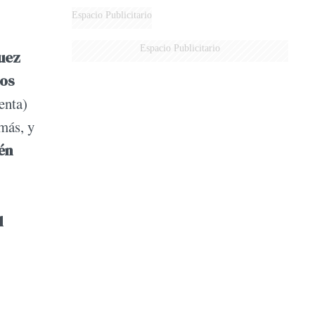
Espacio Publicitario
Espacio Publicitario
juez
los
enta)
emás, y
én
l