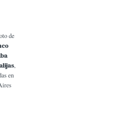
loto de
nco
aba
alijas
,
das en
Aires