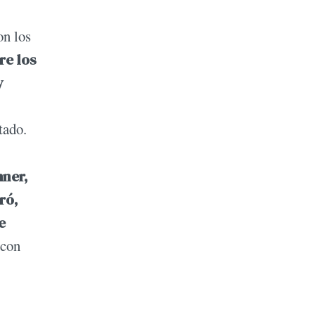
on los
re los
y
tado.
hner,
ró,
e
con