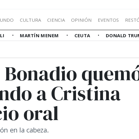
UNDO
CULTURA
CIENCIA
OPINIÓN
EVENTOS
REST
LLI
MARTÍN MENEM
CEUTA
DONALD TRU
ez Bonadio quem
ando a Cristina
io oral
ión en la cabeza.