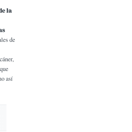
de la
as
ales de
cáner,
rque
mo así