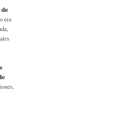
 de
o era
uda,
ales
s
de
iones,