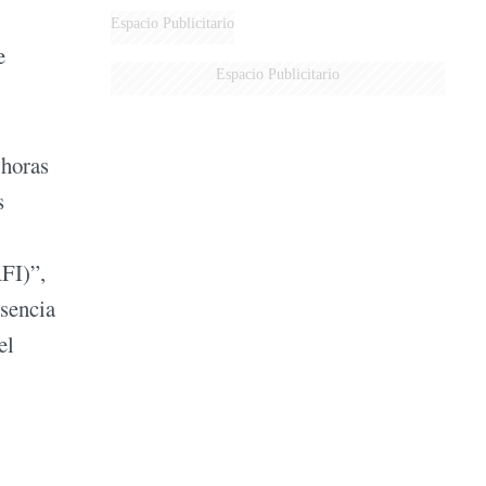
Espacio Publicitario
e
Espacio Publicitario
 horas
s
FI)”,
esencia
el