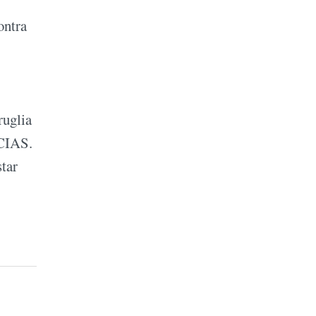
ontra
ruglia
ICIAS.
star