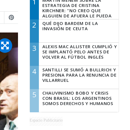
1
MARTÍN MENEM SOBRE LA
ESTRATEGIA DE CRISTINA
KIRCHNER: "NO CREO QUE
ALGUIEN DE AFUERA LE PUEDA
DECIR A LA JUSTICIA LO QUE
2
QUÉ DIJO BARDEM DE LA
TIENE QUE HACER"
INVASIÓN DE CEUTA
3
ALEXIS MAC ALLISTER CUMPLIÓ Y
SE IMPLANTÓ PELO ANTES DE
VOLVER AL FÚTBOL INGLÉS
4
SANTILLI SE SUMÓ A BULLRICH Y
PRESIONA PARA LA RENUNCIA DE
VILLARRUEL
5
CHAUVINISMO BOBO Y CRISIS
CON BRASIL: LOS ARGENTINOS
SOMOS DERECHOS Y HUMANOS
Espacio Publicitario