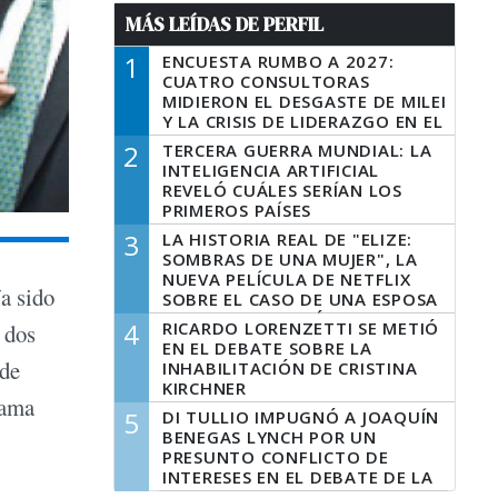
MÁS LEÍDAS DE PERFIL
1
ENCUESTA RUMBO A 2027:
CUATRO CONSULTORAS
MIDIERON EL DESGASTE DE MILEI
Y LA CRISIS DE LIDERAZGO EN EL
PERONISMO
2
TERCERA GUERRA MUNDIAL: LA
INTELIGENCIA ARTIFICIAL
REVELÓ CUÁLES SERÍAN LOS
PRIMEROS PAÍSES
LATINOAMERICANOS EN SER
3
LA HISTORIA REAL DE "ELIZE:
DERROTADOS
SOMBRAS DE UNA MUJER", LA
NUEVA PELÍCULA DE NETFLIX
ía sido
SOBRE EL CASO DE UNA ESPOSA
QUE DESCUARTIZÓ A SU
4
RICARDO LORENZETTI SE METIÓ
, dos
MARIDO
EN EL DEBATE SOBRE LA
 de
INHABILITACIÓN DE CRISTINA
KIRCHNER
rama
5
DI TULLIO IMPUGNÓ A JOAQUÍN
BENEGAS LYNCH POR UN
PRESUNTO CONFLICTO DE
INTERESES EN EL DEBATE DE LA
LEY DE TIERRAS