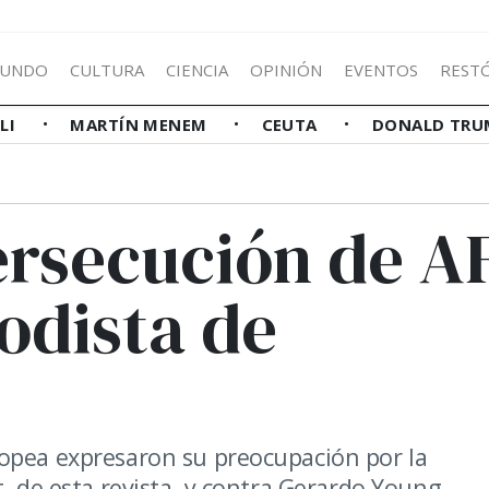
UNDO
CULTURA
CIENCIA
OPINIÓN
EVENTOS
REST
LLI
MARTÍN MENEM
CEUTA
DONALD TRU
ersecución de A
odista de
Fopea expresaron su preocupación por la
, de esta revista, y contra Gerardo Young.