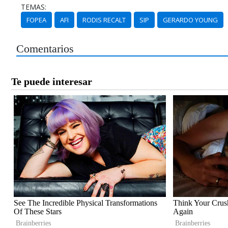
TEMAS:
FOPEA
AFI
RODIS RECALT
SIP
GERARDO YOUNG
Comentarios