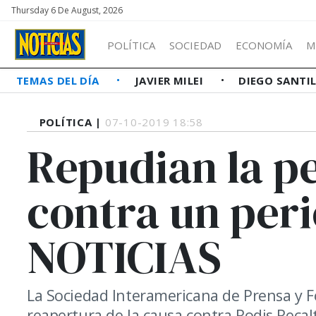
Thursday 6 De August, 2026
POLÍTICA
SOCIEDAD
ECONOMÍA
M
TEMAS DEL DÍA
JAVIER MILEI
DIEGO SANTI
POLÍTICA |
07-10-2019 18:58
Repudian la p
contra un peri
NOTICIAS
La Sociedad Interamericana de Prensa y 
reapertura de la causa contra Rodis Recalt