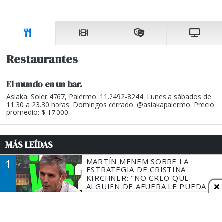
Restaurantes
El mundo en un bar.
Asiaka. Soler 4767, Palermo. 11.2492-8244. Lunes a sábados de
11.30 a 23.30 horas. Domingos cerrado. @asiakapalermo. Precio
promedio: $ 17.000.
MÁS LEÍDAS
1
MARTÍN MENEM SOBRE LA
ESTRATEGIA DE CRISTINA
KIRCHNER: "NO CREO QUE
ALGUIEN DE AFUERA LE PUEDA
DECIR A LA JUSTICIA LO QUE
2
QUÉ DIJO BARDEM DE LA
TIENE QUE HACER"
INVASIÓN DE CEUTA