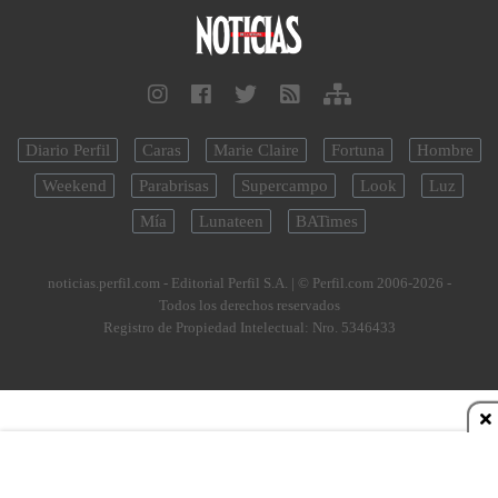
Diario Perfil
Caras
Marie Claire
Fortuna
Hombre
Weekend
Parabrisas
Supercampo
Look
Luz
Mía
Lunateen
BATimes
noticias.perfil.com - Editorial Perfil S.A.
| © Perfil.com 2006-2026 -
Todos los derechos reservados
Registro de Propiedad Intelectual: Nro. 5346433