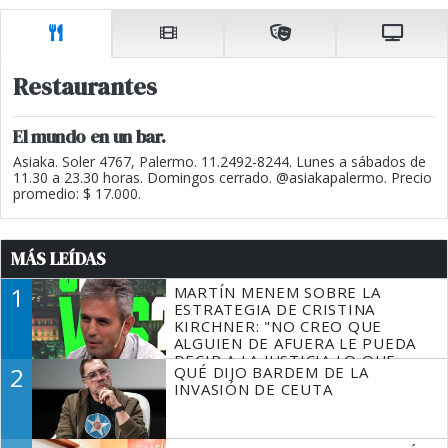
Restaurantes
El mundo en un bar.
Asiaka. Soler 4767, Palermo. 11.2492-8244. Lunes a sábados de
11.30 a 23.30 horas. Domingos cerrado. @asiakapalermo. Precio
promedio: $ 17.000.
MÁS LEÍDAS
1
MARTÍN MENEM SOBRE LA
ESTRATEGIA DE CRISTINA
KIRCHNER: "NO CREO QUE
ALGUIEN DE AFUERA LE PUEDA
DECIR A LA JUSTICIA LO QUE
2
QUÉ DIJO BARDEM DE LA
TIENE QUE HACER"
INVASIÓN DE CEUTA