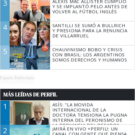
3
ALEXIS MAC ALLISTER CUMPLIÓ
Y SE IMPLANTÓ PELO ANTES DE
VOLVER AL FÚTBOL INGLÉS
4
SANTILLI SE SUMÓ A BULLRICH
Y PRESIONA PARA LA RENUNCIA
DE VILLARRUEL
5
CHAUVINISMO BOBO Y CRISIS
CON BRASIL: LOS ARGENTINOS
SOMOS DERECHOS Y HUMANOS
Espacio Publicitario
MÁS LEÍDAS DE PERFIL
1
ASÍS: "LA MOVIDA
INTERNACIONAL DE LA
DOCTORA TENSIONA LA PUGNA
INTERNA DEL PERONISMO DE
LA PROVINCIA DEL PECADO"
2
¡MIRÁ EN VIVO +PERFIL!: UN
CANAL CON GENTE QUE PIENSA