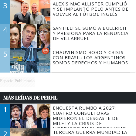
3
ALEXIS MAC ALLISTER CUMPLIÓ
Y SE IMPLANTÓ PELO ANTES DE
VOLVER AL FÚTBOL INGLÉS
4
SANTILLI SE SUMÓ A BULLRICH
Y PRESIONA PARA LA RENUNCIA
DE VILLARRUEL
5
CHAUVINISMO BOBO Y CRISIS
CON BRASIL: LOS ARGENTINOS
SOMOS DERECHOS Y HUMANOS
Espacio Publicitario
MÁS LEÍDAS DE PERFIL
1
ENCUESTA RUMBO A 2027:
CUATRO CONSULTORAS
MIDIERON EL DESGASTE DE
MILEI Y LA CRISIS DE
LIDERAZGO EN EL PERONISMO
2
TERCERA GUERRA MUNDIAL: LA