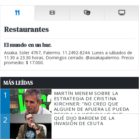
Restaurantes
El mundo en un bar.
Asiaka. Soler 4767, Palermo. 11.2492-8244. Lunes a sábados de
11.30 a 23.30 horas. Domingos cerrado. @asiakapalermo. Precio
promedio: $ 17.000.
MÁS LEÍDAS
1
MARTÍN MENEM SOBRE LA
ESTRATEGIA DE CRISTINA
KIRCHNER: "NO CREO QUE
ALGUIEN DE AFUERA LE PUEDA
DECIR A LA JUSTICIA LO QUE
2
QUÉ DIJO BARDEM DE LA
TIENE QUE HACER"
INVASIÓN DE CEUTA