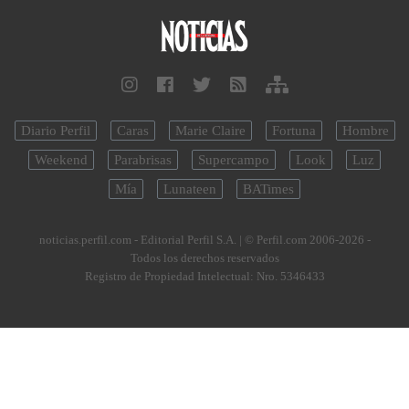
Diario Perfil
Caras
Marie Claire
Fortuna
Hombre
Weekend
Parabrisas
Supercampo
Look
Luz
Mía
Lunateen
BATimes
noticias.perfil.com - Editorial Perfil S.A.
| © Perfil.com 2006-2026 -
Todos los derechos reservados
Registro de Propiedad Intelectual: Nro. 5346433