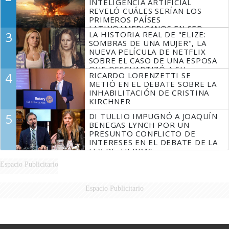
INTELIGENCIA ARTIFICIAL
REVELÓ CUÁLES SERÍAN LOS
PRIMEROS PAÍSES
LATINOAMERICANOS EN SER
3
LA HISTORIA REAL DE "ELIZE:
DERROTADOS
SOMBRAS DE UNA MUJER", LA
NUEVA PELÍCULA DE NETFLIX
SOBRE EL CASO DE UNA ESPOSA
QUE DESCUARTIZÓ A SU
4
RICARDO LORENZETTI SE
MARIDO
METIÓ EN EL DEBATE SOBRE LA
INHABILITACIÓN DE CRISTINA
KIRCHNER
5
DI TULLIO IMPUGNÓ A JOAQUÍN
BENEGAS LYNCH POR UN
PRESUNTO CONFLICTO DE
INTERESES EN EL DEBATE DE LA
LEY DE TIERRAS
Espacio Publicitario
Espacio Publicitario