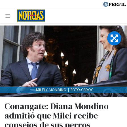
MILEI Y MONDINO | FOTO:CEDOC
Conangate: Diana Mondino
admitió que Milei recibe
consejos de sus perros