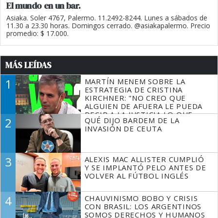
El mundo en un bar.
Asiaka. Soler 4767, Palermo. 11.2492-8244. Lunes a sábados de
11.30 a 23.30 horas. Domingos cerrado. @asiakapalermo. Precio
promedio: $ 17.000.
MÁS LEÍDAS
1
MARTÍN MENEM SOBRE LA
ESTRATEGIA DE CRISTINA
KIRCHNER: "NO CREO QUE
ALGUIEN DE AFUERA LE PUEDA
DECIR A LA JUSTICIA LO QUE
2
QUÉ DIJO BARDEM DE LA
TIENE QUE HACER"
INVASIÓN DE CEUTA
3
ALEXIS MAC ALLISTER CUMPLIÓ
Y SE IMPLANTÓ PELO ANTES DE
VOLVER AL FÚTBOL INGLÉS
4
CHAUVINISMO BOBO Y CRISIS
CON BRASIL: LOS ARGENTINOS
SOMOS DERECHOS Y HUMANOS