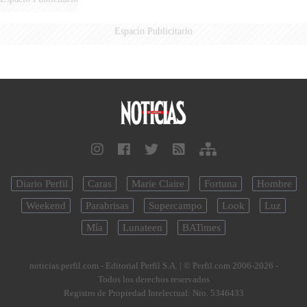
Espacio Publicitario
Diario Perfil
Caras
Marie Claire
Fortuna
Hombre
Weekend
Parabrisas
Supercampo
Look
Luz
Mía
Lunateen
BATimes
noticias.perfil.com - Editorial Perfil S.A.
| © Perfil.com 2006-2026 -
Todos los derechos reservados
Registro de Propiedad Intelectual: Nro. 5346433