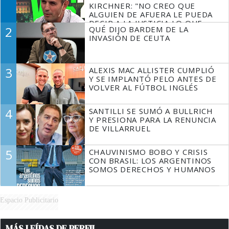
KIRCHNER: "NO CREO QUE
ALGUIEN DE AFUERA LE PUEDA
DECIR A LA JUSTICIA LO QUE
2
QUÉ DIJO BARDEM DE LA
TIENE QUE HACER"
INVASIÓN DE CEUTA
3
ALEXIS MAC ALLISTER CUMPLIÓ
Y SE IMPLANTÓ PELO ANTES DE
VOLVER AL FÚTBOL INGLÉS
4
SANTILLI SE SUMÓ A BULLRICH
Y PRESIONA PARA LA RENUNCIA
DE VILLARRUEL
5
CHAUVINISMO BOBO Y CRISIS
CON BRASIL: LOS ARGENTINOS
SOMOS DERECHOS Y HUMANOS
Espacio Publicitario
MÁS LEÍDAS DE PERFIL