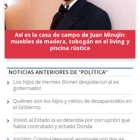
Así es la casa de campo de Juan Minujín:
muebles de madera, tobogán en el living y
piscina rústica
NOTICIAS ANTERIORES DE "POLÍTICA"
Los hijos de Hermes Binner despidieron al ex
gobernador
Quiénes son los hijos y nietos de desaparecidos en
el Gobierno
Volvió al Estado la ex detenida por corrupción que
había contratado y echado Donda
Insólito: Cristina denunció espionaje con dos ex