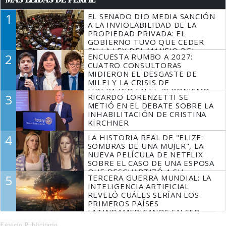
1
EL SENADO DIO MEDIA SANCIÓN
A LA INVIOLABILIDAD DE LA
PROPIEDAD PRIVADA: EL
GOBIERNO TUVO QUE CEDER
EN LA LEY DEL MANEJO DEL
2
ENCUESTA RUMBO A 2027:
FUEGO
CUATRO CONSULTORAS
MIDIERON EL DESGASTE DE
MILEI Y LA CRISIS DE
LIDERAZGO EN EL PERONISMO
3
RICARDO LORENZETTI SE
METIÓ EN EL DEBATE SOBRE LA
INHABILITACIÓN DE CRISTINA
KIRCHNER
4
LA HISTORIA REAL DE "ELIZE:
SOMBRAS DE UNA MUJER", LA
NUEVA PELÍCULA DE NETFLIX
SOBRE EL CASO DE UNA ESPOSA
QUE DESCUARTIZÓ A SU
5
TERCERA GUERRA MUNDIAL: LA
MARIDO
INTELIGENCIA ARTIFICIAL
REVELÓ CUÁLES SERÍAN LOS
PRIMEROS PAÍSES
LATINOAMERICANOS EN SER
DERROTADOS
Espacio Publicitario