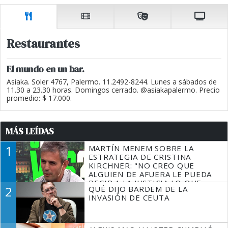
Restaurantes
El mundo en un bar.
Asiaka. Soler 4767, Palermo. 11.2492-8244. Lunes a sábados de
11.30 a 23.30 horas. Domingos cerrado. @asiakapalermo. Precio
promedio: $ 17.000.
MÁS LEÍDAS
1
MARTÍN MENEM SOBRE LA
ESTRATEGIA DE CRISTINA
KIRCHNER: "NO CREO QUE
ALGUIEN DE AFUERA LE PUEDA
DECIR A LA JUSTICIA LO QUE
2
QUÉ DIJO BARDEM DE LA
TIENE QUE HACER"
INVASIÓN DE CEUTA