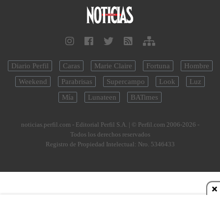
Diario Perfil
Caras
Marie Claire
Fortuna
Hombre
Weekend
Parabrisas
Supercampo
Look
Luz
Mía
Lunateen
BATimes
noticias.perfil.com - Editorial Perfil S.A.
| © Perfil.com 2006-2026 -
Todos los derechos reservados
Registro de Propiedad Intelectual: Nro. 5346433