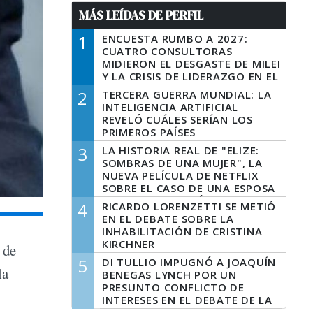
MÁS LEÍDAS DE PERFIL
1
ENCUESTA RUMBO A 2027:
CUATRO CONSULTORAS
MIDIERON EL DESGASTE DE MILEI
Y LA CRISIS DE LIDERAZGO EN EL
PERONISMO
2
TERCERA GUERRA MUNDIAL: LA
INTELIGENCIA ARTIFICIAL
REVELÓ CUÁLES SERÍAN LOS
PRIMEROS PAÍSES
LATINOAMERICANOS EN SER
3
LA HISTORIA REAL DE "ELIZE:
DERROTADOS
SOMBRAS DE UNA MUJER", LA
NUEVA PELÍCULA DE NETFLIX
SOBRE EL CASO DE UNA ESPOSA
QUE DESCUARTIZÓ A SU
4
RICARDO LORENZETTI SE METIÓ
MARIDO
EN EL DEBATE SOBRE LA
INHABILITACIÓN DE CRISTINA
KIRCHNER
 de
5
DI TULLIO IMPUGNÓ A JOAQUÍN
la
BENEGAS LYNCH POR UN
PRESUNTO CONFLICTO DE
INTERESES EN EL DEBATE DE LA
LEY DE TIERRAS