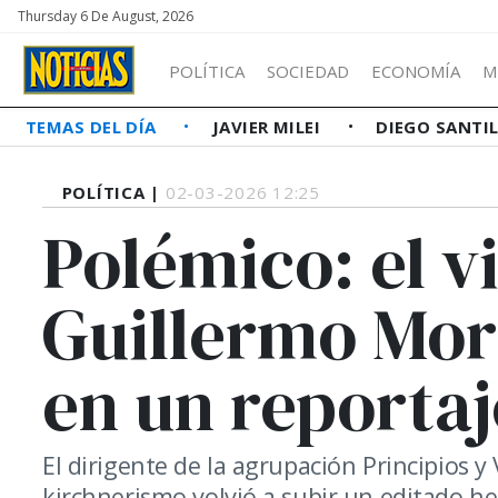
Thursday 6 De August, 2026
POLÍTICA
SOCIEDAD
ECONOMÍA
M
TEMAS DEL DÍA
JAVIER MILEI
DIEGO SANTI
POLÍTICA |
02-03-2026 12:25
Polémico: el v
Guillermo Mor
en un reportaj
El dirigente de la agrupación Principios y
kirchnerismo volvió a subir un editado hec