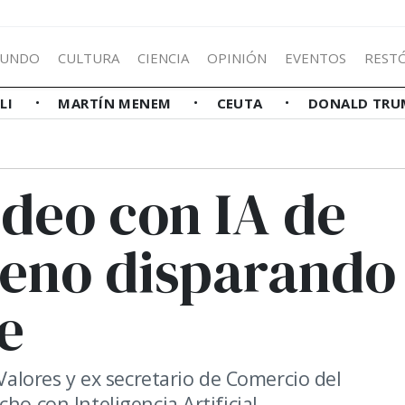
UNDO
CULTURA
CIENCIA
OPINIÓN
EVENTOS
REST
LLI
MARTÍN MENEM
CEUTA
DONALD TRU
ideo con IA de
eno disparando
e
 Valores y ex secretario de Comercio del
ho con Inteligencia Artificial.