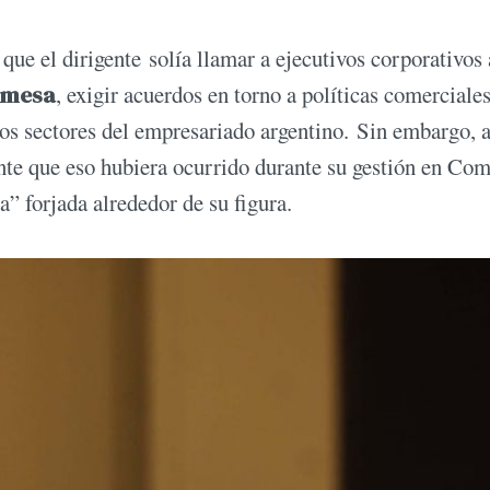
que el dirigente solía llamar a ejecutivos corporativos 
a mesa
, exigir acuerdos en torno a políticas comerciales
os sectores del empresariado argentino. Sin embargo, 
te que eso hubiera ocurrido durante su gestión en Com
ía” forjada alrededor de su figura.