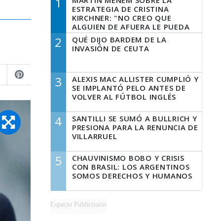
1
MARTÍN MENEM SOBRE LA
ESTRATEGIA DE CRISTINA
KIRCHNER: "NO CREO QUE
ALGUIEN DE AFUERA LE PUEDA
DECIR A LA JUSTICIA LO QUE
2
QUÉ DIJO BARDEM DE LA
TIENE QUE HACER"
INVASIÓN DE CEUTA
3
ALEXIS MAC ALLISTER CUMPLIÓ Y
SE IMPLANTÓ PELO ANTES DE
VOLVER AL FÚTBOL INGLÉS
4
SANTILLI SE SUMÓ A BULLRICH Y
PRESIONA PARA LA RENUNCIA DE
VILLARRUEL
5
CHAUVINISMO BOBO Y CRISIS
CON BRASIL: LOS ARGENTINOS
SOMOS DERECHOS Y HUMANOS
Espacio Publicitario