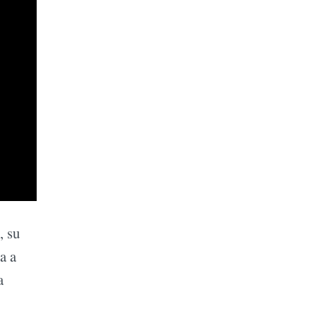
, su
a a
a