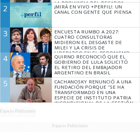
LA PROVINCIA DEL PECADO"
2
¡MIRÁ EN VIVO +PERFIL!: UN
CANAL CON GENTE QUE PIENSA
3
ENCUESTA RUMBO A 2027:
CUATRO CONSULTORAS
MIDIERON EL DESGASTE DE
MILEI Y LA CRISIS DE
LIDERAZGO EN EL PERONISMO
4
QUIRNO RECONOCIÓ QUE EL
GOBIERNO DE LULA SOLICITÓ
EL RETIRO DEL EMBAJADOR
ARGENTINO EN BRASIL
5
CACHANOSKY RENUNCIÓ A UNA
FUNDACIÓN PORQUE "SE HA
TRANSFORMADO EN UNA
ESPECIE DE INSTITUTO PATRIA
INCONDICIONAL DE LA GESTIÓN
DE MILEI"
Espacio Publicitario
Espacio Publicitario