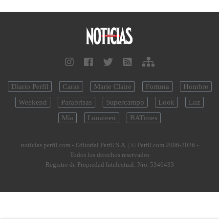
Diario Perfil
Caras
Marie Claire
Fortuna
Hombre
Weekend
Parabrisas
Supercampo
Look
Luz
Mía
Lunateen
BATimes
noticias.perfil.com - Editorial Perfil S.A.
| © Perfil.com 2006-2026 -
Todos los derechos reservados
Registro de Propiedad Intelectual: Nro. 5346433