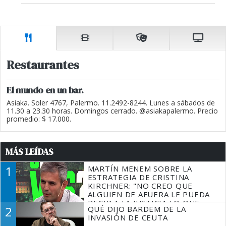
Restaurantes
El mundo en un bar.
Asiaka. Soler 4767, Palermo. 11.2492-8244. Lunes a sábados de
11.30 a 23.30 horas. Domingos cerrado. @asiakapalermo. Precio
promedio: $ 17.000.
MÁS LEÍDAS
1
MARTÍN MENEM SOBRE LA
ESTRATEGIA DE CRISTINA
KIRCHNER: "NO CREO QUE
ALGUIEN DE AFUERA LE PUEDA
DECIR A LA JUSTICIA LO QUE
2
QUÉ DIJO BARDEM DE LA
TIENE QUE HACER"
INVASIÓN DE CEUTA