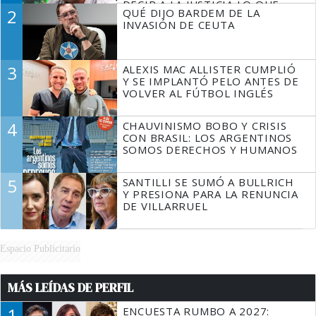
DECIR A LA JUSTICIA LO QUE
2
QUÉ DIJO BARDEM DE LA
TIENE QUE HACER"
INVASIÓN DE CEUTA
3
ALEXIS MAC ALLISTER CUMPLIÓ
Y SE IMPLANTÓ PELO ANTES DE
VOLVER AL FÚTBOL INGLÉS
4
CHAUVINISMO BOBO Y CRISIS
CON BRASIL: LOS ARGENTINOS
SOMOS DERECHOS Y HUMANOS
5
SANTILLI SE SUMÓ A BULLRICH
Y PRESIONA PARA LA RENUNCIA
DE VILLARRUEL
Espacio Publicitario
MÁS LEÍDAS DE PERFIL
1
ENCUESTA RUMBO A 2027: