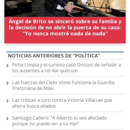
Ángel de Brito se sinceró sobre su familia y
la decisión de no abrir la puerta de su casa:
"Yo nunca mostré nada de nada"
NOTICIAS ANTERIORES DE "POLÍTICA"
Ficha Limpia y el curioso caso Orozco: de señalar a
los ausentes a no dar quórum
Las fuerzas del Cielo: cómo funciona la Guardia
Pretoriana de Milei
Las críticas a coro contra Victoria Villaruel que
ahora busca aliados
Santiago Cafiero: "A Alberto lo veo afectado
porque no puede ver a su hijo"