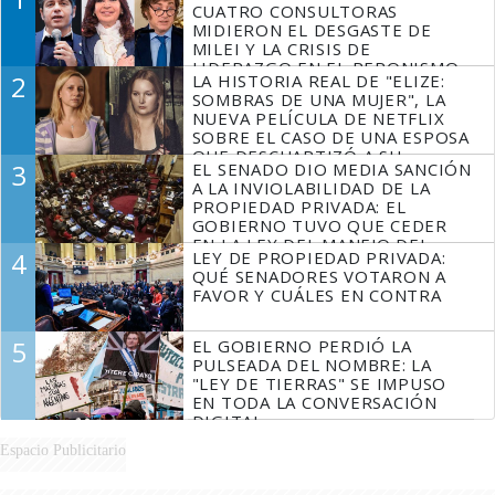
CUATRO CONSULTORAS
MIDIERON EL DESGASTE DE
MILEI Y LA CRISIS DE
LIDERAZGO EN EL PERONISMO
2
LA HISTORIA REAL DE "ELIZE:
SOMBRAS DE UNA MUJER", LA
NUEVA PELÍCULA DE NETFLIX
SOBRE EL CASO DE UNA ESPOSA
QUE DESCUARTIZÓ A SU
3
EL SENADO DIO MEDIA SANCIÓN
MARIDO
A LA INVIOLABILIDAD DE LA
PROPIEDAD PRIVADA: EL
GOBIERNO TUVO QUE CEDER
EN LA LEY DEL MANEJO DEL
4
LEY DE PROPIEDAD PRIVADA:
FUEGO
QUÉ SENADORES VOTARON A
FAVOR Y CUÁLES EN CONTRA
5
EL GOBIERNO PERDIÓ LA
PULSEADA DEL NOMBRE: LA
"LEY DE TIERRAS" SE IMPUSO
EN TODA LA CONVERSACIÓN
DIGITAL
Espacio Publicitario