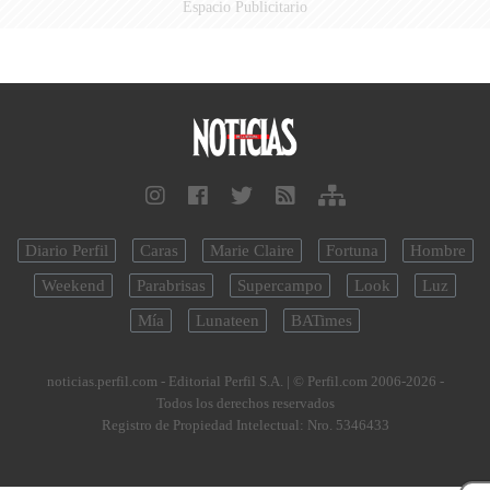
Espacio Publicitario
Diario Perfil
Caras
Marie Claire
Fortuna
Hombre
Weekend
Parabrisas
Supercampo
Look
Luz
Mía
Lunateen
BATimes
noticias.perfil.com - Editorial Perfil S.A.
| © Perfil.com 2006-2026 -
Todos los derechos reservados
Registro de Propiedad Intelectual: Nro. 5346433