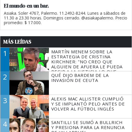
El mundo en un bar.
Asiaka. Soler 4767, Palermo. 11.2492-8244. Lunes a sábados de
11.30 a 23.30 horas. Domingos cerrado. @asiakapalermo. Precio
promedio: $ 17.000.
MÁS LEÍDAS
1
MARTÍN MENEM SOBRE LA
ESTRATEGIA DE CRISTINA
KIRCHNER: "NO CREO QUE
ALGUIEN DE AFUERA LE PUEDA
DECIR A LA JUSTICIA LO QUE
2
QUÉ DIJO BARDEM DE LA
TIENE QUE HACER"
INVASIÓN DE CEUTA
3
ALEXIS MAC ALLISTER CUMPLIÓ
Y SE IMPLANTÓ PELO ANTES DE
VOLVER AL FÚTBOL INGLÉS
4
SANTILLI SE SUMÓ A BULLRICH
Y PRESIONA PARA LA RENUNCIA