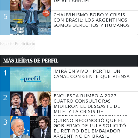
DE VILLARRUEL
5
CHAUVINISMO BOBO Y CRISIS
CON BRASIL: LOS ARGENTINOS
SOMOS DERECHOS Y HUMANOS
Espacio Publicitario
MÁS LEÍDAS DE PERFIL
1
¡MIRÁ EN VIVO +PERFIL!: UN
CANAL CON GENTE QUE PIENSA
2
ENCUESTA RUMBO A 2027:
CUATRO CONSULTORAS
MIDIERON EL DESGASTE DE
MILEI Y LA CRISIS DE
LIDERAZGO EN EL PERONISMO
3
QUIRNO RECONOCIÓ QUE EL
GOBIERNO DE LULA SOLICITÓ
EL RETIRO DEL EMBAJADOR
ARGENTINO EN BRASIL