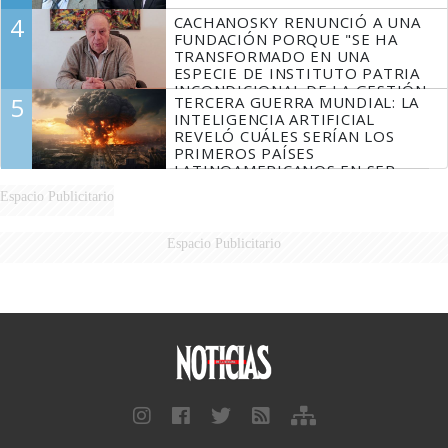
4
CACHANOSKY RENUNCIÓ A UNA
FUNDACIÓN PORQUE "SE HA
TRANSFORMADO EN UNA
ESPECIE DE INSTITUTO PATRIA
INCONDICIONAL DE LA GESTIÓN
5
TERCERA GUERRA MUNDIAL: LA
DE MILEI"
INTELIGENCIA ARTIFICIAL
REVELÓ CUÁLES SERÍAN LOS
PRIMEROS PAÍSES
LATINOAMERICANOS EN SER
DERROTADOS
Espacio Publicitario
Espacio Publicitario