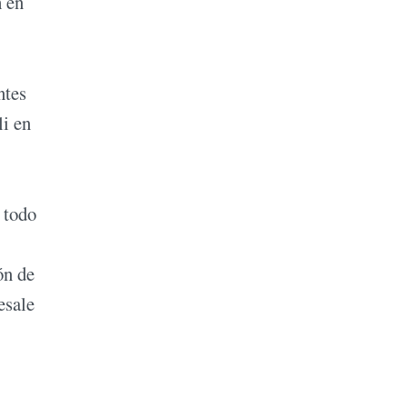
h en
ntes
li en
 todo
ón de
esale