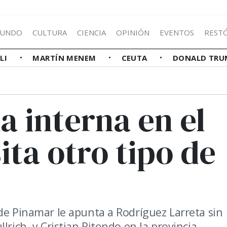
UNDO
CULTURA
CIENCIA
OPINIÓN
EVENTOS
REST
LLI
MARTÍN MENEM
CEUTA
DONALD TRU
a interna en el
ita otro tipo de
de Pinamar le apunta a Rodríguez Larreta sin
lrich, y Cristian Ritondo en la provincia.