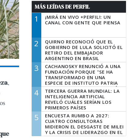
MÁS LEÍDAS DE PERFIL
1
¡MIRÁ EN VIVO +PERFIL!: UN
CANAL CON GENTE QUE PIENSA
2
QUIRNO RECONOCIÓ QUE EL
GOBIERNO DE LULA SOLICITÓ EL
RETIRO DEL EMBAJADOR
ARGENTINO EN BRASIL
3
CACHANOSKY RENUNCIÓ A UNA
FUNDACIÓN PORQUE "SE HA
TRANSFORMADO EN UNA
eza
,
ESPECIE DE INSTITUTO PATRIA
INCONDICIONAL DE LA GESTIÓN
4
TERCERA GUERRA MUNDIAL: LA
e
DE MILEI"
INTELIGENCIA ARTIFICIAL
los
REVELÓ CUÁLES SERÍAN LOS
PRIMEROS PAÍSES
LATINOAMERICANOS EN SER
5
ENCUESTA RUMBO A 2027:
DERROTADOS
CUATRO CONSULTORAS
MIDIERON EL DESGASTE DE MILEI
Y LA CRISIS DE LIDERAZGO EN EL
que
PERONISMO