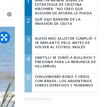
1
MARTÍN MENEM SOBRE LA
ESTRATEGIA DE CRISTINA
KIRCHNER: "NO CREO QUE
ALGUIEN DE AFUERA LE PUEDA
DECIR A LA JUSTICIA LO QUE
2
QUÉ DIJO BARDEM DE LA
TIENE QUE HACER"
INVASIÓN DE CEUTA
3
ALEXIS MAC ALLISTER CUMPLIÓ Y
SE IMPLANTÓ PELO ANTES DE
VOLVER AL FÚTBOL INGLÉS
4
SANTILLI SE SUMÓ A BULLRICH Y
PRESIONA PARA LA RENUNCIA DE
VILLARRUEL
5
CHAUVINISMO BOBO Y CRISIS
CON BRASIL: LOS ARGENTINOS
SOMOS DERECHOS Y HUMANOS
Espacio Publicitario