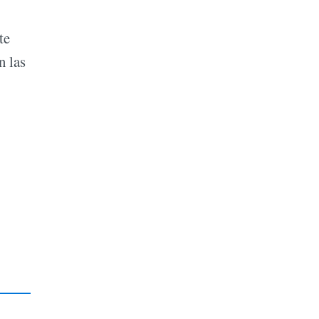
te
n las