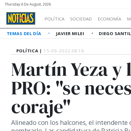
Thursday 6 De August, 2026
POLÍTICA
SOCIEDAD
ECONOMÍA
M
TEMAS DEL DÍA
JAVIER MILEI
DIEGO SANTI
POLÍTICA |
15-09-2022 08:18
Martín Yeza y l
PRO: "se neces
coraje"
Alineado con los halcones, el intendente 
nombrarlo. Las candidatura de Patricia Bul