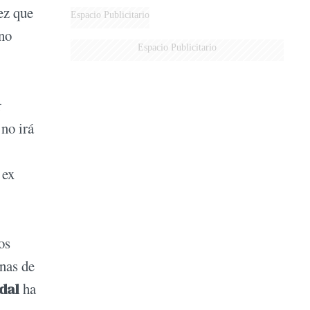
ez que
Espacio Publicitario
rno
Espacio Publicitario
r
 no irá
 ex
os
enas de
dal
ha