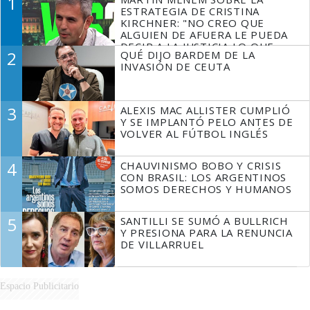
1
ESTRATEGIA DE CRISTINA
KIRCHNER: "NO CREO QUE
ALGUIEN DE AFUERA LE PUEDA
DECIR A LA JUSTICIA LO QUE
2
QUÉ DIJO BARDEM DE LA
TIENE QUE HACER"
INVASIÓN DE CEUTA
3
ALEXIS MAC ALLISTER CUMPLIÓ
Y SE IMPLANTÓ PELO ANTES DE
VOLVER AL FÚTBOL INGLÉS
4
CHAUVINISMO BOBO Y CRISIS
CON BRASIL: LOS ARGENTINOS
SOMOS DERECHOS Y HUMANOS
5
SANTILLI SE SUMÓ A BULLRICH
Y PRESIONA PARA LA RENUNCIA
DE VILLARRUEL
Espacio Publicitario