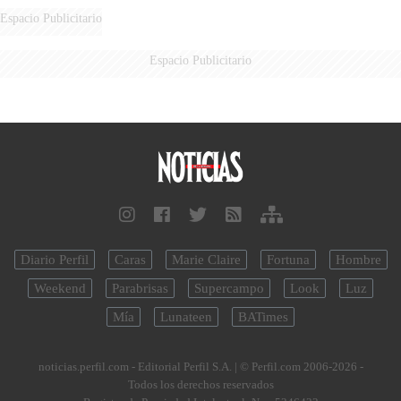
Espacio Publicitario
Espacio Publicitario
Diario Perfil
Caras
Marie Claire
Fortuna
Hombre
Weekend
Parabrisas
Supercampo
Look
Luz
Mía
Lunateen
BATimes
noticias.perfil.com - Editorial Perfil S.A.
| © Perfil.com 2006-2026 -
Todos los derechos reservados