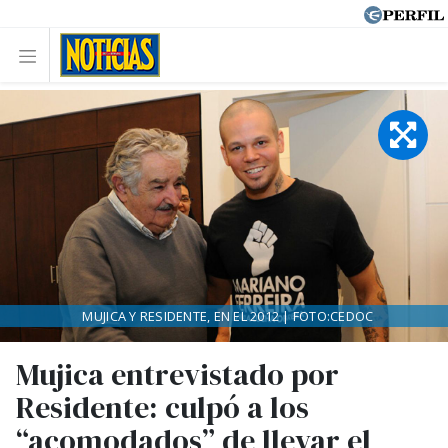
MUJICA Y RESIDENTE, EN EL 2012 | FOTO:CEDOC
Mujica entrevistado por
Residente: culpó a los
“acomodados” de llevar el