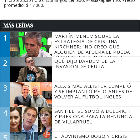
11.30 a 23.30 horas. Domingos cerrado. @asiakapalermo. Precio
promedio: $ 17.000.
MÁS LEÍDAS
1
MARTÍN MENEM SOBRE LA
ESTRATEGIA DE CRISTINA
KIRCHNER: "NO CREO QUE
ALGUIEN DE AFUERA LE PUEDA
DECIR A LA JUSTICIA LO QUE
2
QUÉ DIJO BARDEM DE LA
TIENE QUE HACER"
INVASIÓN DE CEUTA
3
ALEXIS MAC ALLISTER CUMPLIÓ
Y SE IMPLANTÓ PELO ANTES DE
VOLVER AL FÚTBOL INGLÉS
4
SANTILLI SE SUMÓ A BULLRICH
Y PRESIONA PARA LA RENUNCIA
DE VILLARRUEL
5
CHAUVINISMO BOBO Y CRISIS