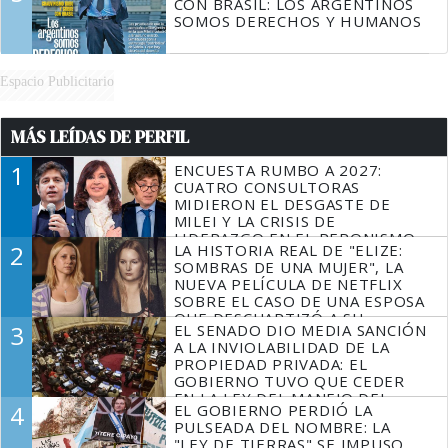
CON BRASIL: LOS ARGENTINOS
SOMOS DERECHOS Y HUMANOS
Espacio Publicitario
MÁS LEÍDAS DE PERFIL
1
ENCUESTA RUMBO A 2027:
CUATRO CONSULTORAS
MIDIERON EL DESGASTE DE
MILEI Y LA CRISIS DE
LIDERAZGO EN EL PERONISMO
2
LA HISTORIA REAL DE "ELIZE:
SOMBRAS DE UNA MUJER", LA
NUEVA PELÍCULA DE NETFLIX
SOBRE EL CASO DE UNA ESPOSA
QUE DESCUARTIZÓ A SU
3
EL SENADO DIO MEDIA SANCIÓN
MARIDO
A LA INVIOLABILIDAD DE LA
PROPIEDAD PRIVADA: EL
GOBIERNO TUVO QUE CEDER
EN LA LEY DEL MANEJO DEL
4
EL GOBIERNO PERDIÓ LA
FUEGO
PULSEADA DEL NOMBRE: LA
"LEY DE TIERRAS" SE IMPUSO