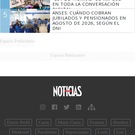
EN TODA LA CONVERSACIÓN
DIGITAL
5
ANSES: CUÁNDO COBRAN
JUBILADOS Y PENSIONADOS EN
AGOSTO DE 2026, SEGÚN EL
DNI
Espacio Publicitario
Espacio Publicitario
Diario Perfil
Caras
Marie Claire
Fortuna
Hombre
Weekend
Parabrisas
Supercampo
Look
Luz