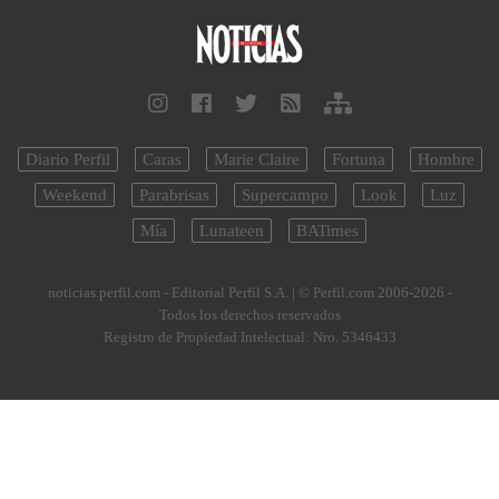
Diario Perfil
Caras
Marie Claire
Fortuna
Hombre
Weekend
Parabrisas
Supercampo
Look
Luz
Mía
Lunateen
BATimes
noticias.perfil.com - Editorial Perfil S.A.
| © Perfil.com 2006-2026 -
Todos los derechos reservados
Registro de Propiedad Intelectual: Nro. 5346433