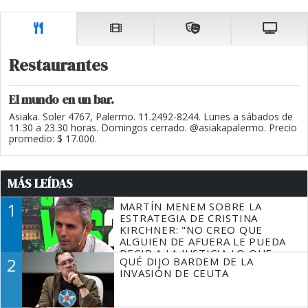
Restaurantes
El mundo en un bar.
Asiaka. Soler 4767, Palermo. 11.2492-8244. Lunes a sábados de
11.30 a 23.30 horas. Domingos cerrado. @asiakapalermo. Precio
promedio: $ 17.000.
MÁS LEÍDAS
1
MARTÍN MENEM SOBRE LA
ESTRATEGIA DE CRISTINA
KIRCHNER: "NO CREO QUE
ALGUIEN DE AFUERA LE PUEDA
DECIR A LA JUSTICIA LO QUE
2
QUÉ DIJO BARDEM DE LA
TIENE QUE HACER"
INVASIÓN DE CEUTA