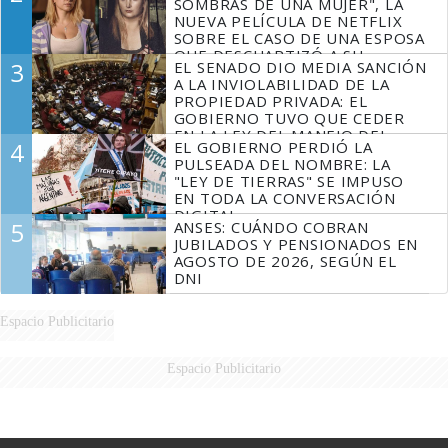
SOMBRAS DE UNA MUJER", LA
NUEVA PELÍCULA DE NETFLIX
SOBRE EL CASO DE UNA ESPOSA
QUE DESCUARTIZÓ A SU
3
EL SENADO DIO MEDIA SANCIÓN
MARIDO
A LA INVIOLABILIDAD DE LA
PROPIEDAD PRIVADA: EL
GOBIERNO TUVO QUE CEDER
EN LA LEY DEL MANEJO DEL
4
EL GOBIERNO PERDIÓ LA
FUEGO
PULSEADA DEL NOMBRE: LA
"LEY DE TIERRAS" SE IMPUSO
EN TODA LA CONVERSACIÓN
DIGITAL
5
ANSES: CUÁNDO COBRAN
JUBILADOS Y PENSIONADOS EN
AGOSTO DE 2026, SEGÚN EL
DNI
Espacio Publicitario
Espacio Publicitario