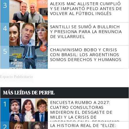
3
ALEXIS MAC ALLISTER CUMPLIÓ
Y SE IMPLANTÓ PELO ANTES DE
VOLVER AL FÚTBOL INGLÉS
4
SANTILLI SE SUMÓ A BULLRICH
Y PRESIONA PARA LA RENUNCIA
DE VILLARRUEL
5
CHAUVINISMO BOBO Y CRISIS
CON BRASIL: LOS ARGENTINOS
SOMOS DERECHOS Y HUMANOS
Espacio Publicitario
MÁS LEÍDAS DE PERFIL
1
ENCUESTA RUMBO A 2027:
CUATRO CONSULTORAS
MIDIERON EL DESGASTE DE
MILEI Y LA CRISIS DE
LIDERAZGO EN EL PERONISMO
2
LA HISTORIA REAL DE "ELIZE: