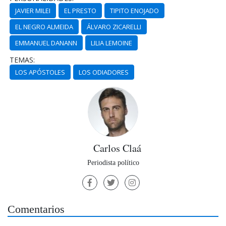
JAVIER MILEI
EL PRESTO
TIPITO ENOJADO
EL NEGRO ALMEIDA
ÁLVARO ZICARELLI
EMMANUEL DANANN
LILIA LEMOINE
TEMAS:
LOS APÓSTOLES
LOS ODIADORES
Carlos Claá
Periodista político
Comentarios