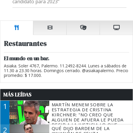
candidato para 2023"
Restaurantes
El mundo en un bar.
Asiaka. Soler 4767, Palermo. 11.2492-8244. Lunes a sábados de
11.30 a 23.30 horas. Domingos cerrado. @asiakapalermo. Precio
promedio: $ 17.000.
MÁS LEÍDAS
1
MARTÍN MENEM SOBRE LA
ESTRATEGIA DE CRISTINA
KIRCHNER: "NO CREO QUE
ALGUIEN DE AFUERA LE PUEDA
DECIR A LA JUSTICIA LO QUE
2
QUÉ DIJO BARDEM DE LA
TIENE QUE HACER"