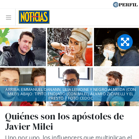
ARRIBA: EMMANUEL DANANN, LILIA LEMOINE Y NEGRO ALMEIDA (CON
MILEI). ABAJO: TIPITO ENOJADO (CON MILEI), ÁLVARO ZICARELLI Y EL
PRESTO | FOTO:CEDOC
Quiénes son los apóstoles de
Javier Milei
Uno por uno, los influencers que multiplican el