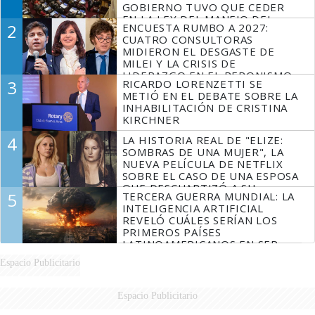
GOBIERNO TUVO QUE CEDER
EN LA LEY DEL MANEJO DEL
2
ENCUESTA RUMBO A 2027:
FUEGO
CUATRO CONSULTORAS
MIDIERON EL DESGASTE DE
MILEI Y LA CRISIS DE
LIDERAZGO EN EL PERONISMO
3
RICARDO LORENZETTI SE
METIÓ EN EL DEBATE SOBRE LA
INHABILITACIÓN DE CRISTINA
KIRCHNER
4
LA HISTORIA REAL DE "ELIZE:
SOMBRAS DE UNA MUJER", LA
NUEVA PELÍCULA DE NETFLIX
SOBRE EL CASO DE UNA ESPOSA
QUE DESCUARTIZÓ A SU
5
TERCERA GUERRA MUNDIAL: LA
MARIDO
INTELIGENCIA ARTIFICIAL
REVELÓ CUÁLES SERÍAN LOS
PRIMEROS PAÍSES
LATINOAMERICANOS EN SER
DERROTADOS
Espacio Publicitario
Espacio Publicitario