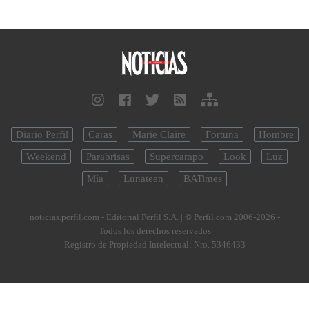
Diario Perfil
Caras
Marie Claire
Fortuna
Hombre
Weekend
Parabrisas
Supercampo
Look
Luz
Mía
Lunateen
BATimes
noticias.perfil.com - Editorial Perfil S.A.
| © Perfil.com 2006-2026 -
Todos los derechos reservados
Registro de Propiedad Intelectual: Nro. 5346433